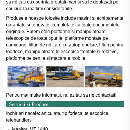
sa ridicati cu usurinta greutati mari si sa le deplasati pe
cauciuc la inaltimi considerabile.
Produsele noastre folosite include masini si echipamente
garantate si renovate, completate cu toate documentele
originale. Putem oferi platforme si manipulatoare
telescopice de toate tipurile: platforme montate pe
camioane, lifturi de ridicare cu autopropulsie, lifturi pentru
foarfece, manipulatoare telescopice frontale si rotative,
platforme pe senile si macarale mobile.
Pentru mai multe informatii, nu ezitati sa ne contactati!
Servicii si Produse
Inchirieri nacele: articulate, tip forfeca, telescopice,
telehandlers
Manitou MT 1440