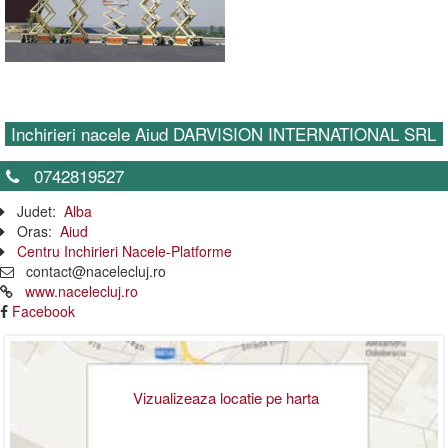
Inchirieri nacele Aiud DARVISION INTERNATIONAL SRL
0742819527
Judet:
Alba
Oras:
Aiud
Centru Inchirieri Nacele-Platforme
contact@nacelecluj.ro
www.nacelecluj.ro
Facebook
Vizualizeaza locatie pe harta