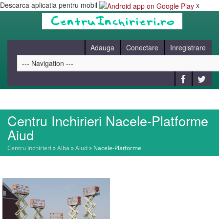
Descarca aplicatia pentru mobil
x
Adauga
Conectare
Inregistrare
Centru Inchirieri Nacele-Platforme
HOME
Aiud
Centru Inchirieri
»
Alba
»
Aiud
»
Nacele-Platforme
CAUT
BLOG
CONTACT