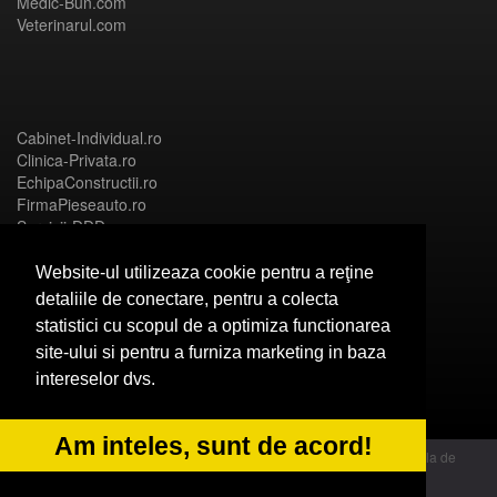
Medic-Bun.com
Veterinarul.com
Cabinet-Individual.ro
Clinica-Privata.ro
EchipaConstructii.ro
FirmaPieseauto.ro
Servicii-DDD.com
Website-ul utilizeaza cookie pentru a reţine
detaliile de conectare, pentru a colecta
statistici cu scopul de a optimiza functionarea
Birouri-Cadastru.ro
site-ului si pentru a furniza marketing in baza
CramaVinuri.ro
intereselor dvs.
FirmaTractariAuto.ro
InstalatiiSolare.com
NonStopDeschis.ro
Am inteles, sunt de acord!
© 2014 Powered by OdinMedia | este inscrisa la Autoritatea Nationala de
Supraveghere a Prelucrarii Datelor cu Caracter Personal - ANPC