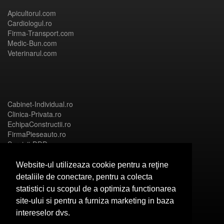
Apicultorul.com
Cardiologul.ro
Firma-Transport.com
Medic-Bun.com
Veterinarul.com
Cabinet-Individual.ro
Clinica-Privata.ro
EchipaConstructii.ro
FirmaPieseauto.ro
Servicii-DDD.com
Website-ul utilizeaza cookie pentru a reţine
detaliile de conectare, pentru a colecta
statistici cu scopul de a optimiza functionarea
Birouri-Cadastru.ro
site-ului si pentru a furniza marketing in baza
CramaVinuri.ro
intereselor dvs.
FirmaTractariAuto.ro