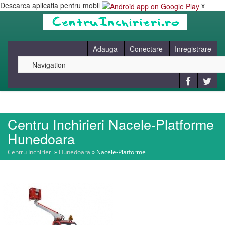
Descarca aplicatia pentru mobil
x
Adauga
Conectare
Inregistrare
Centru Inchirieri Nacele-Platforme
HOME
Hunedoara
Centru Inchirieri
»
Hunedoara
»
Nacele-Platforme
CAUT
BLOG
CONTACT