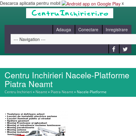
Descarca aplicatia pentru mobil
x
Adauga
Conectare
Inregistrare
Centru Inchirieri Nacele-Platforme
HOME
Piatra Neamt
Centru Inchirieri
»
Neamt
»
Piatra Neamt
»
Nacele-Platforme
CAUT
BLOG
CONTACT