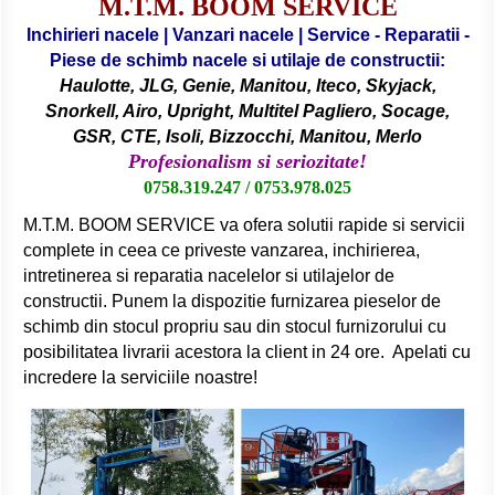
M.T.M. BOOM SERVICE
Inchirieri nacele | Vanzari nacele | Service - Reparatii -
Piese de schimb nacele si utilaje de constructii:
Haulotte, JLG, Genie, Manitou, Iteco, Skyjack,
Snorkell, Airo, Upright, Multitel Pagliero, Socage,
GSR, CTE, Isoli, Bizzocchi, Manitou, Merlo
Profesionalism si seriozitate!
0758.319.247 / 0753.978.025
M.T.M. BOOM SERVICE va ofera solutii rapide si servicii
complete in ceea ce priveste vanzarea, inchirierea,
intretinerea si reparatia nacelelor si utilajelor de
constructii. Punem la dispozitie furnizarea pieselor de
schimb din stocul propriu sau din stocul furnizorului cu
posibilitatea livrarii acestora la client in 24 ore. Apelati cu
incredere la serviciile noastre!