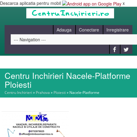
Descarca aplicatia pentru mobil
x
Adauga
Conectare
Inregistrare
Centru Inchirieri Nacele-Platforme
HOME
Ploiesti
Centru Inchirieri
»
Prahova
»
Ploiesti
»
Nacele-Platforme
CAUT
BLOG
CONTACT