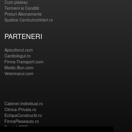
Cum platesc
Termeni si Conditii
Preturi Abonamente
Sustine CentruInchirieri.ro
PARTENERI
Apicultorul.com
Cardiologul.ro
Firma-Transport.com
Medic-Bun.com
Veterinarul.com
Cabinet-Individual.ro
Clinica-Privata.ro
EchipaConstructii.ro
FirmaPieseauto.ro
Servicii-DDD.com