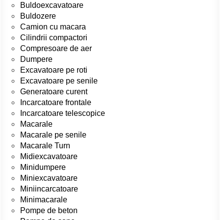
Buldoexcavatoare
Buldozere
Camion cu macara
Cilindrii compactori
Compresoare de aer
Dumpere
Excavatoare pe roti
Excavatoare pe senile
Generatoare curent
Incarcatoare frontale
Incarcatoare telescopice
Macarale
Macarale pe senile
Macarale Turn
Midiexcavatoare
Minidumpere
Miniexcavatoare
Miniincarcatoare
Minimacarale
Pompe de beton