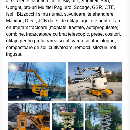
JLG, Genie, Manitou, Iteco, Skyjack, Snorkell, Airo,
Upright, prb-uri Multitel Pagliero, Socage, GSR, CTE,
Isoli, Bizzocchi si nu numai, stivuitoare, telehandlere
Manitou, Dieci, JCB dar si de utilaje agricole printre care
enumeram tractoare (montate, tractate, autopropulsate),
combine, incarcatoare cu brat telescopic, prese, cositori,
utilaje pentru prelucrarea si cultivarea solului, pluguri,
compactoare de sol, cultivatoare, remorci, silozuri, roti
inguste.