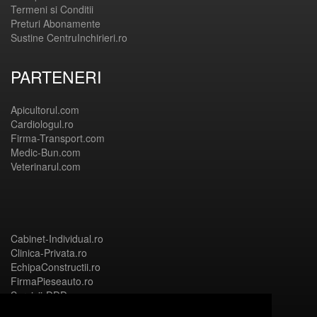
Termeni si Conditii
Preturi Abonamente
Sustine CentruInchirieri.ro
PARTENERI
Apicultorul.com
Cardiologul.ro
Firma-Transport.com
Medic-Bun.com
Veterinarul.com
Cabinet-Individual.ro
Clinica-Privata.ro
EchipaConstructii.ro
FirmaPieseauto.ro
Servicii-DDD.com