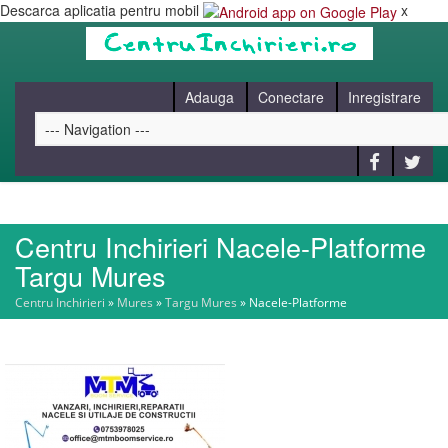
Descarca aplicatia pentru mobil
x
Adauga
Conectare
Inregistrare
Centru Inchirieri Nacele-Platforme
HOME
Targu Mures
Centru Inchirieri
»
Mures
»
Targu Mures
»
Nacele-Platforme
CAUT
BLOG
CONTACT