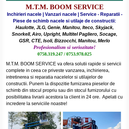
M.T.M. BOOM SERVICE
Inchirieri nacele | Vanzari nacele | Service - Reparatii -
Piese de schimb nacele si utilaje de constructii:
Haulotte, JLG, Genie, Manitou, Iteco, Skyjack,
Snorkell, Airo, Upright, Multitel Pagliero, Socage,
GSR, CTE, Isoli, Bizzocchi, Manitou, Merlo
Profesionalism si seriozitate!
0758.319.247 / 0753.978.025
M.T.M. BOOM SERVICE va ofera solutii rapide si servicii
complete in ceea ce priveste vanzarea, inchirierea,
intretinerea si reparatia nacelelor si utilajelor de
constructii. Punem la dispozitie furnizarea pieselor de
schimb din stocul propriu sau din stocul furnizorului cu
posibilitatea livrarii acestora la client in 24 ore. Apelati cu
incredere la serviciile noastre!