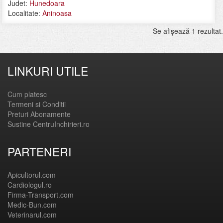
Judet:
Hunedoara
Localitate:
Aninoasa
Se afişează 1 rezultat.
LINKURI UTILE
Cum platesc
Termeni si Conditii
Preturi Abonamente
Sustine CentruInchirieri.ro
PARTENERI
Apicultorul.com
Cardiologul.ro
Firma-Transport.com
Medic-Bun.com
Veterinarul.com