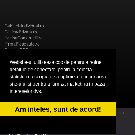
Cabinet-Individual.ro
Clinica-Privata.ro
EchipaConstructii.ro
FirmaPieseauto.ro
Servicii-DDD.com
Website-ul utilizeaza cookie pentru a reţine
detaliile de conectare, pentru a colecta
statistici cu scopul de a optimiza functionarea
Birouri-Cadastru.ro
site-ului si pentru a furniza marketing in baza
CramaVinuri.ro
intereselor dvs.
FirmaTractariAuto.ro
InstalatiiSolare.com
NonStopDeschis.ro
Am inteles, sunt de acord!
© 2014 Powered by OdinMedia | este inscrisa la Autoritatea Nationala de
Supraveghere a Prelucrarii Datelor cu Caracter Personal - ANPC
b