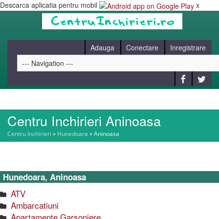
Descarca aplicatia pentru mobil
x
Adauga
Conectare
Inregistrare
Centru Inchirieri Aninoasa
HOME
Centru Inchirieri
»
Hunedoara
»
Aninoasa
CAUT
Hunedoara, Aninoasa
BLOG
ATV
Ambarcatiuni
CONTACT
Apartamente Garsoniere