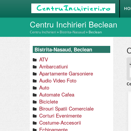
HO
Centru Inchirieri Beclean
Centru Inchirieri
»
Bistrita-Nasaud
»
Beclean
C
Bistrita-Nasaud, Beclean
ATV
Ambarcatiuni
Apartamente Garsoniere
Audio Video Foto
Ce
Auto
Automate Cafea
Biciclete
Birouri Spatii Comerciale
Corturi Evenimente
Costume-Accesorii
Echipamente