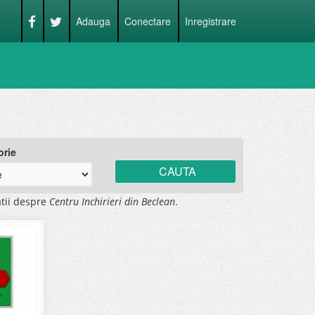
Adauga
Conectare
Inregistrare
orie
tii despre
Centru Inchirieri din Beclean
.