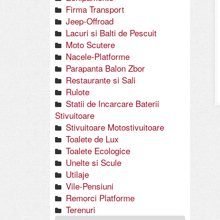
Firma Transport
Jeep-Offroad
Lacuri si Balti de Pescuit
Moto Scutere
Nacele-Platforme
Parapanta Balon Zbor
Restaurante si Sali
Rulote
Statii de Incarcare Baterii
Stivuitoare
Stivuitoare Motostivuitoare
Toalete de Lux
Toalete Ecologice
Unelte si Scule
Utilaje
Vile-Pensiuni
Remorci Platforme
Terenuri