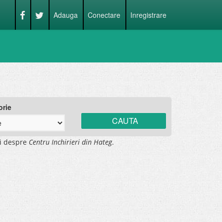
Adauga
Conectare
Inregistrare
orie
ii despre
Centru Inchirieri din Hateg
.