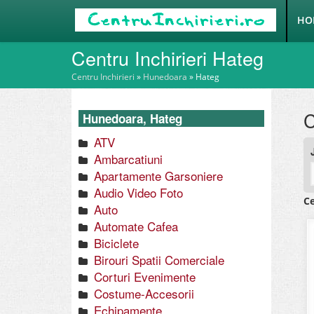
HO
Centru Inchirieri Hateg
Centru Inchirieri
»
Hunedoara
»
Hateg
C
Hunedoara, Hateg
ATV
Ambarcatiuni
Apartamente Garsoniere
Audio Video Foto
Ce
Auto
Automate Cafea
Biciclete
Birouri Spatii Comerciale
Corturi Evenimente
Costume-Accesorii
Echipamente