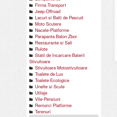
Firma Transport
Jeep-Offroad
Lacuri si Balti de Pescuit
Moto Scutere
Nacele-Platforme
Parapanta Balon Zbor
Restaurante si Sali
Rulote
Statii de Incarcare Baterii
Stivuitoare
Stivuitoare Motostivuitoare
Toalete de Lux
Toalete Ecologice
Unelte si Scule
Utilaje
Vile-Pensiuni
Remorci Platforme
Terenuri