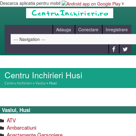
Descarca aplicatia pentru mobil
x
Adauga
Conectare
Inregistrare
Centru Inchirieri Husi
HOME
Centru Inchirieri
»
Vaslui
»
Husi
CAUT
Vaslui, Husi
BLOG
ATV
Ambarcatiuni
CONTACT
Apartamente Garsoniere