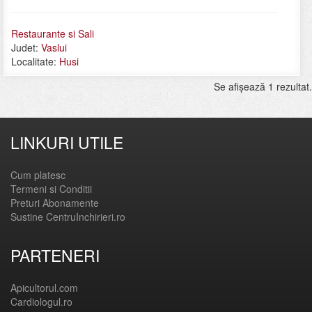
Restaurante si Sali
Judet:
Vaslui
Localitate:
Husi
Se afişează 1 rezultat.
LINKURI UTILE
Cum platesc
Termeni si Conditii
Preturi Abonamente
Sustine CentruInchirieri.ro
PARTENERI
Apicultorul.com
Cardiologul.ro