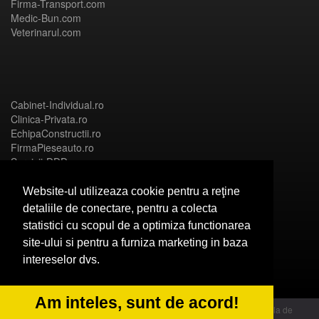
Firma-Transport.com
Medic-Bun.com
Veterinarul.com
Cabinet-Individual.ro
Clinica-Privata.ro
EchipaConstructii.ro
FirmaPieseauto.ro
Servicii-DDD.com
Website-ul utilizeaza cookie pentru a reţine
detaliile de conectare, pentru a colecta
statistici cu scopul de a optimiza functionarea
Birouri-Cadastru.ro
site-ului si pentru a furniza marketing in baza
CramaVinuri.ro
intereselor dvs.
FirmaTractariAuto.ro
InstalatiiSolare.com
NonStopDeschis.ro
Am inteles, sunt de acord!
© 2014 Powered by OdinMedia | este inscrisa la Autoritatea Nationala de