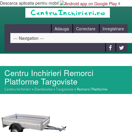
Descarca aplicatia pentru mobil
x
Adauga
Conectare
Inregistrare
Centru Inchirieri Remorci
HOME
Platforme Targoviste
Centru Inchirieri
»
Dambovita
»
Targoviste
»
Remorci Platforme
CAUT
BLOG
CONTACT