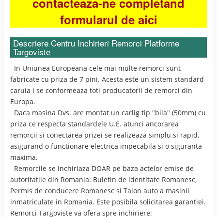
contacteaza-ne completand
formularul de aici
Descriere Centru Inchirieri Remorci Platforme
Targoviste
In Uniunea Europeana cele mai multe remorci sunt
fabricate cu priza de 7 pini. Acesta este un sistem standard
caruia i se conformeaza toti producatorii de remorci din
Europa.
Daca masina Dvs. are montat un carlig tip "bila" (50mm) cu
priza ce respecta standardele U.E. atunci ancorarea
remorcii si conectarea prizei se realizeaza simplu si rapid,
asigurand o functionare electrica impecabila si o siguranta
maxima.
Remorcile se inchiriaza DOAR pe baza actelor emise de
autoritatile din Romania: Buletin de identitate Romanesc,
Permis de conducere Romanesc si Talon auto a masinii
inmatriculate in Romania. Este posibila solicitarea garantiei.
Remorci Targoviste va ofera spre inchiriere: