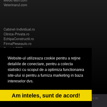
Medic-Bun.com
Veterinarul.com
Cabinet-Individual.ro
Clinica-Privata.ro
EchipaConstructii.ro
FirmaPieseauto.ro
Servicii-DDD.com
Website-ul utilizeaza cookie pentru a reţine
detaliile de conectare, pentru a colecta
statistici cu scopul de a optimiza functionarea
Birouri-Cadastru.ro
site-ului si pentru a furniza marketing in baza
CramaVinuri.ro
intereselor dvs.
FirmaTractariAuto.ro
InstalatiiSolare.com
NonStopDeschis.ro
Am inteles, sunt de acord!
© 2014 Powered by OdinMedia | este inscrisa la Autoritatea Nationala de
Supraveghere a Prelucrarii Datelor cu Caracter Personal - ANPC