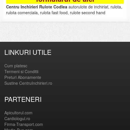
Centru Inchirieri Rulote Codlea
autorulote de inchiriat, rulota,
rulota comerciala, rulota fast food, rulote second hand
LINKURI UTILE
Cum platesc
Termeni si Conditii
Preturi Abonamente
Sustine CentruInchirieri.ro
PARTENERI
Apicultorul.com
Cardiologul.ro
Firma-Transport.com