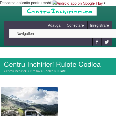
Descarca aplicatia pentru mobil
x
Adauga
Conectare
Inregistrare
Centru Inchirieri Rulote Codlea
HOME
Centru Inchirieri
»
Brasov
»
Codlea
»
Rulote
CAUT
BLOG
CONTACT