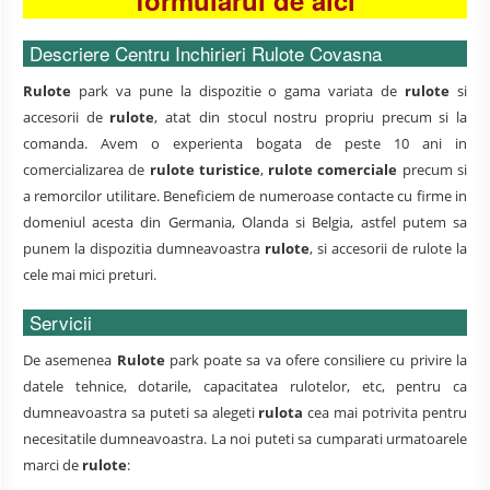
formularul de aici
Descriere Centru Inchirieri Rulote Covasna
Rulote
park va pune la dispozitie o gama variata de
rulote
si
accesorii de
rulote
, atat din stocul nostru propriu precum si la
comanda. Avem o experienta bogata de peste 10 ani in
comercializarea de
rulote turistice
,
rulote comerciale
precum si
a remorcilor utilitare. Beneficiem de numeroase contacte cu firme in
domeniul acesta din Germania, Olanda si Belgia, astfel putem sa
punem la dispozitia dumneavoastra
rulote
, si accesorii de rulote la
cele mai mici preturi.
Servicii
De asemenea
Rulote
park poate sa va ofere consiliere cu privire la
datele tehnice, dotarile, capacitatea rulotelor, etc, pentru ca
dumneavoastra sa puteti sa alegeti
rulota
cea mai potrivita pentru
necesitatile dumneavoastra. La noi puteti sa cumparati urmatoarele
marci de
rulote
: