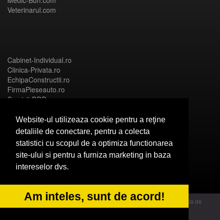
Medic-Bun.com
Veterinarul.com
Cabinet-Individual.ro
Clinica-Privata.ro
EchipaConstructii.ro
FirmaPieseauto.ro
Servicii-DDD.com
Website-ul utilizeaza cookie pentru a reţine
detaliile de conectare, pentru a colecta
statistici cu scopul de a optimiza functionarea
Birouri-Cadastru.ro
site-ului si pentru a furniza marketing in baza
CramaVinuri.ro
intereselor dvs.
FirmaTractariAuto.ro
InstalatiiSolare.com
NonStopDeschis.ro
Am inteles, sunt de acord!
© 2014 Powered by OdinMedia | este inscrisa la Autoritatea Nationala de
Supraveghere a Prelucrarii Datelor cu Caracter Personal - ANPC