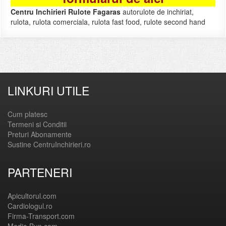
Centru Inchirieri Rulote Fagaras
autorulote de inchiriat,
rulota, rulota comerciala, rulota fast food, rulote second hand
LINKURI UTILE
Cum platesc
Termeni si Conditii
Preturi Abonamente
Sustine CentruInchirieri.ro
PARTENERI
Apicultorul.com
Cardiologul.ro
Firma-Transport.com