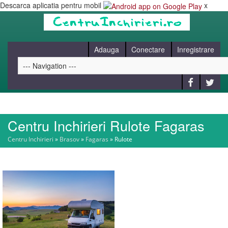
Descarca aplicatia pentru mobil
x
Adauga
Conectare
Inregistrare
Centru Inchirieri Rulote Fagaras
HOME
Centru Inchirieri
»
Brasov
»
Fagaras
»
Rulote
CAUT
BLOG
CONTACT