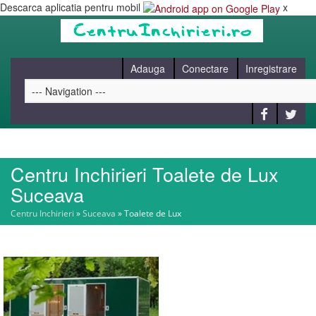
Descarca aplicatia pentru mobil
x
Adauga
Conectare
Inregistrare
Centru Inchirieri Toalete de Lux
HOME
Suceava
Centru Inchirieri
»
Suceava
»
Toalete de Lux
CAUT
BLOG
CONTACT