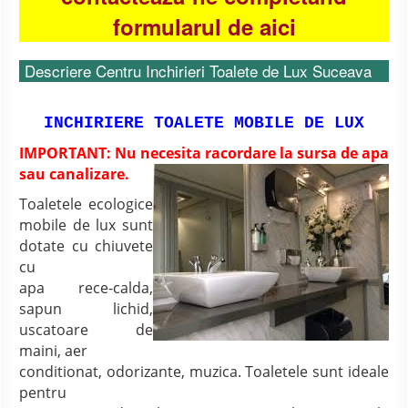
formularul de aici
Descriere Centru Inchirieri Toalete de Lux Suceava
INCHIRIERE TOALETE MOBILE DE LUX
IMPORTANT: Nu necesita racordare la sursa de apa
sau
canalizare.
Toaletele ecologice
mobile de lux sunt
dotate cu chiuvete
cu
apa rece-calda,
sapun lichid,
uscatoare de
maini, aer
conditionat, odorizante, muzica. Toaletele sunt ideale
pentru