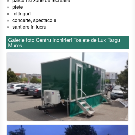
parcuri si zone de recreatie
piete
mitinguri
concerte, spectacole
santiere in lucru
Galerie foto Centru Inchirieri Toalete de Lux Targu
Mures