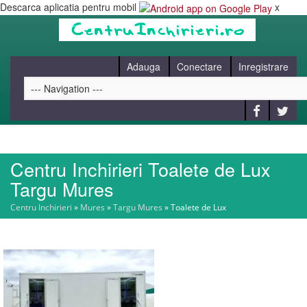
Descarca aplicatia pentru mobil
x
Adauga
Conectare
Inregistrare
Centru Inchirieri Toalete de Lux
HOME
Targu Mures
Centru Inchirieri
»
Mures
»
Targu Mures
»
Toalete de Lux
CAUT
BLOG
CONTACT