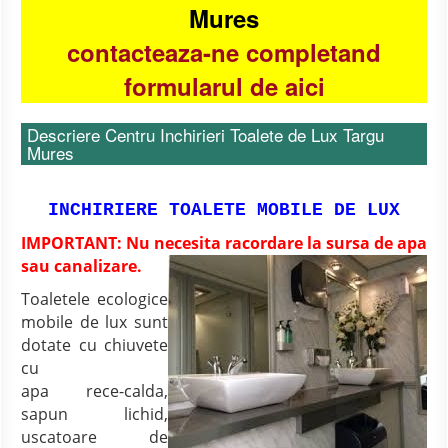
Mures
contacteaza-ne completand
formularul de aici
Descriere Centru Inchirieri Toalete de Lux Targu
Mures
INCHIRIERE TOALETE MOBILE DE LUX
IMPORTANT: Nu necesita racordare la sursa de apa
sau
canalizare.
Toaletele ecologice
mobile de lux sunt
dotate cu chiuvete
cu
apa rece-calda,
sapun lichid,
uscatoare de