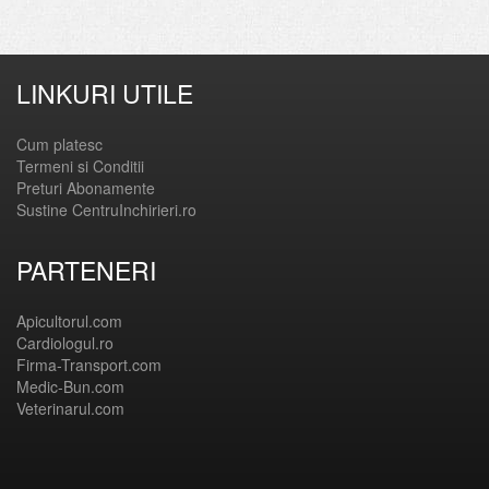
LINKURI UTILE
Cum platesc
Termeni si Conditii
Preturi Abonamente
Sustine CentruInchirieri.ro
PARTENERI
Apicultorul.com
Cardiologul.ro
Firma-Transport.com
Medic-Bun.com
Veterinarul.com