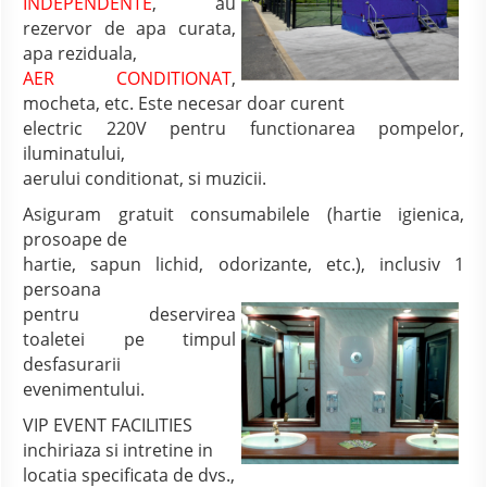
INDEPENDENTE
, au
rezervor de apa curata,
apa reziduala,
AER CONDITIONAT
,
mocheta, etc. Este necesar doar curent
electric 220V pentru functionarea pompelor,
iluminatului,
aerului conditionat, si muzicii.
Asiguram gratuit consumabilele (hartie igienica,
prosoape de
hartie, sapun lichid, odorizante, etc.), inclusiv 1
persoana
pentru deservirea
toaletei pe timpul
desfasurarii
evenimentului.
VIP EVENT FACILITIES
inchiriaza si intretine in
locatia specificata de dvs.,