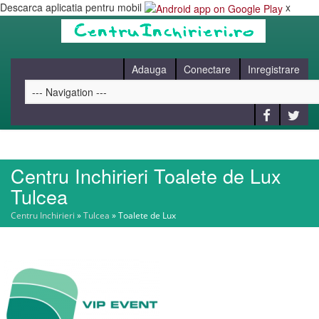
Descarca aplicatia pentru mobil
x
Adauga
Conectare
Inregistrare
Centru Inchirieri Toalete de Lux
HOME
Tulcea
Centru Inchirieri
»
Tulcea
»
Toalete de Lux
CAUT
BLOG
CONTACT