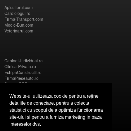
Apicultorul.com
Cardiologul.ro
Firma-Transport.com
Medic-Bun.com
Veterinarul.com
Cabinet-Individual.ro
Clinica-Privata.ro
EchipaConstructii.ro
FirmaPieseauto.ro
Servicii-DDD.com
Website-ul utilizeaza cookie pentru a reţine
detaliile de conectare, pentru a colecta
statistici cu scopul de a optimiza functionarea
Birouri-Cadastru.ro
site-ului si pentru a furniza marketing in baza
CramaVinuri.ro
intereselor dvs.
FirmaTractariAuto.ro