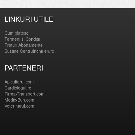
LINKURI UTILE
Cum platesc
Termeni si Conditii
Preturi Abonamente
Sustine CentruInchirieri.ro
PARTENERI
Apicultorul.com
Cardiologul.ro
Firma-Transport.com
Medic-Bun.com
Veterinarul.com