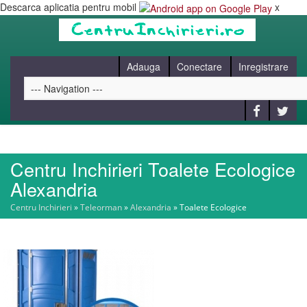
Descarca aplicatia pentru mobil
x
Adauga
Conectare
Inregistrare
Centru Inchirieri Toalete Ecologice
HOME
Alexandria
Centru Inchirieri
»
Teleorman
»
Alexandria
»
Toalete Ecologice
CAUT
BLOG
CONTACT