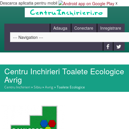
Descarca aplicatia pentru mobil
x
Adauga
Conectare
Inregistrare
Centru Inchirieri Toalete Ecologice
HOME
Avrig
Centru Inchirieri
»
Sibiu
»
Avrig
»
Toalete Ecologice
CAUT
BLOG
CONTACT