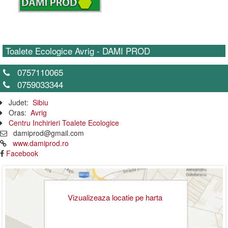
Toalete Ecologice Avrig - DAMI PROD
0757110065
0759033344
Judet:
Sibiu
Oras:
Avrig
Centru Inchirieri Toalete Ecologice
damiprod@gmail.com
www.damiprod.ro
Facebook
Vizualizeaza locatie pe harta