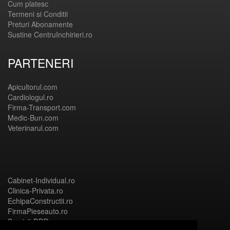
Cum platesc
Termeni si Conditii
Preturi Abonamente
Sustine CentruInchirieri.ro
PARTENERI
Apicultorul.com
Cardiologul.ro
Firma-Transport.com
Medic-Bun.com
Veterinarul.com
Cabinet-Individual.ro
Clinica-Privata.ro
EchipaConstructii.ro
FirmaPieseauto.ro
Servicii-DDD.com