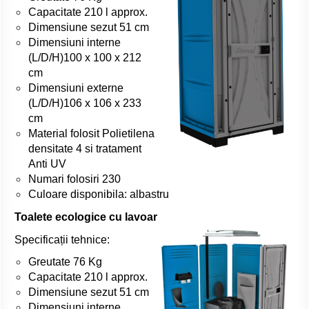
Capacitate 210 l approx.
Dimensiune sezut 51 cm
Dimensiuni interne
(L/D/H)100 x 100 x 212
cm
Dimensiuni externe
(L/D/H)106 x 106 x 233
cm
Material folosit Polietilena
densitate 4 si tratament
Anti UV
Numari folosiri 230
Culoare disponibila: albastru
Toalete ecologice cu lavoar
Specificații tehnice:
Greutate 76 Kg
Capacitate 210 l approx.
Dimensiune sezut 51 cm
Dimensiuni interne