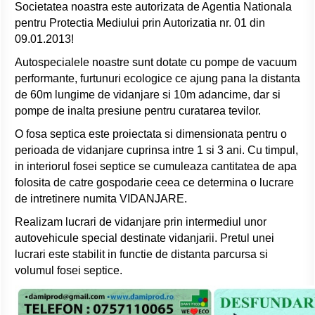
Societatea noastra este autorizata de Agentia Nationala
pentru Protectia Mediului prin Autorizatia nr. 01 din
09.01.2013!
Autospecialele noastre sunt dotate cu pompe de vacuum
performante, furtunuri ecologice ce ajung pana la distanta
de 60m lungime de vidanjare si 10m adancime, dar si
pompe de inalta presiune pentru curatarea tevilor.
O fosa septica este proiectata si dimensionata pentru o
perioada de vidanjare cuprinsa intre 1 si 3 ani. Cu timpul,
in interiorul fosei septice se cumuleaza cantitatea de apa
folosita de catre gospodarie ceea ce determina o lucrare
de intretinere numita VIDANJARE.
Realizam lucrari de vidanjare prin intermediul unor
autovehicule special destinate vidanjarii. Pretul unei
lucrari este stabilit in functie de distanta parcursa si
volumul fosei septice.