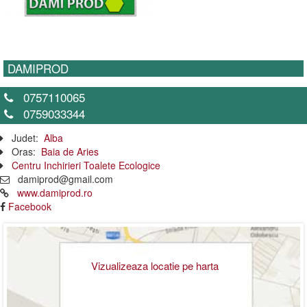
DAMIPROD
0757110065
0759033344
Judet:
Alba
Oras:
Baia de Aries
Centru Inchirieri Toalete Ecologice
damiprod@gmail.com
www.damiprod.ro
Facebook
Vizualizeaza locatie pe harta