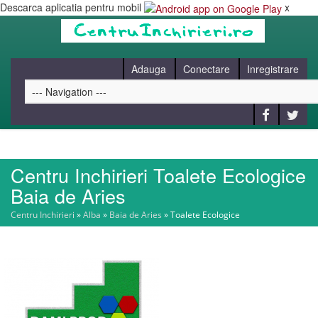
Descarca aplicatia pentru mobil
x
Adauga
Conectare
Inregistrare
Centru Inchirieri Toalete Ecologice
HOME
Baia de Aries
Centru Inchirieri
»
Alba
»
Baia de Aries
»
Toalete Ecologice
CAUT
BLOG
CONTACT