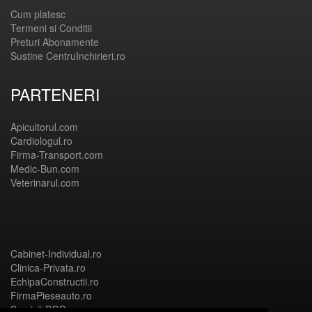
Cum platesc
Termeni si Conditii
Preturi Abonamente
Sustine CentruInchirieri.ro
PARTENERI
Apicultorul.com
Cardiologul.ro
Firma-Transport.com
Medic-Bun.com
Veterinarul.com
Cabinet-Individual.ro
Clinica-Privata.ro
EchipaConstructii.ro
FirmaPieseauto.ro
Servicii-DDD.com