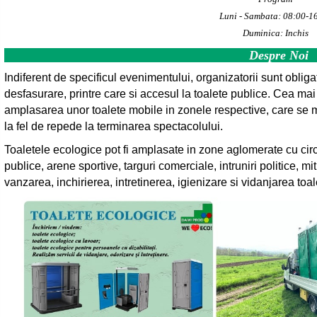
Luni - Sambata: 08:00-1
Duminica: Inchis
Despre Noi
Indiferent de specificul evenimentului, organizatorii sunt obliga
desfasurare, printre care si accesul la toalete publice. Cea mai
amplasarea unor toalete mobile in zonele respective, care se m
la fel de repede la terminarea spectacolului.
Toaletele ecologice pot fi amplasate in zone aglomerate cu cir
publice, arene sportive, targuri comerciale, intruniri politice, m
vanzarea, inchirierea, intretinerea, igienizare si vidanjarea toa