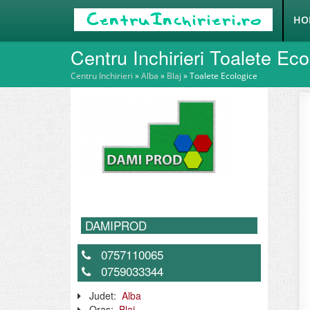
HO
Centru Inchirieri Toalete Eco
Centru Inchirieri
»
Alba
»
Blaj
»
Toalete Ecologice
DAMIPROD
0757110065
0759033344
Judet:
Alba
Oras:
Blaj