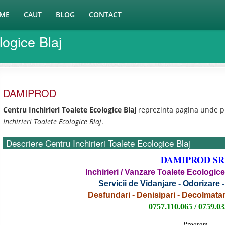
ME
CAUT
BLOG
CONTACT
logice Blaj
DAMIPROD
Centru Inchirieri Toalete Ecologice Blaj
reprezinta pagina unde p
Inchirieri Toalete Ecologice Blaj
.
Descriere Centru Inchirieri Toalete Ecologice Blaj
DAMIPROD SR
Inchirieri / Vanzare Toalete Ecologic
Servicii de Vidanjare - Odorizare -
Desfundari - Denisipari - Decolmatar
0757.110.065 / 0759.0
Program