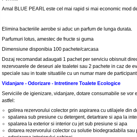
Amal BLUE PEARL este cel mai rapid si mai economic mod de a
Elimina bacteriile aerobe si aduc un parfum de lunga durata.
Parfumuri lotus, amestec de fructe si guma
Dimensiune disponibia 100 pachete/carcasa
Dozaj recomandat adaugati 1 pachet per serviciu obisnuit direc
rezervoarele de deseuri ale toaletei sau 2 pachete in caz de 
speciale sau in toate situatiile cu un numar mare de participanti
Vidanjare - Odorizare - Intretinere Toalete Ecologice
Serviciile de igienizare, vidanjare, dotare consumabile se vor 
astfel:
golirea rezervorului colector prin aspirarea cu utilajele din d
spalarea sub presiune cu detergent, detartrare si apa la interi
spalarea la exterior si interior cu jet sub presiune si apa
dotarea rezervorului colector cu solutie biodegradabila sau 