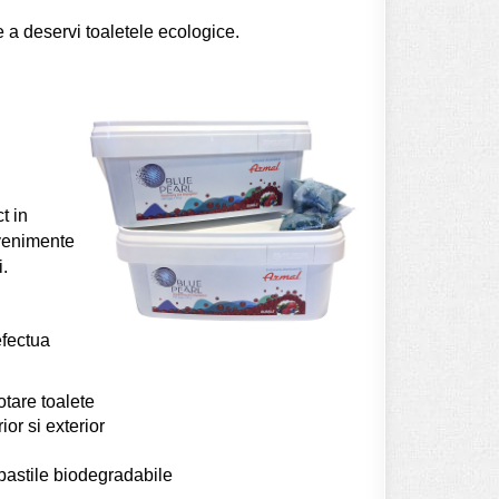
 deservi toaletele ecologice.
t in
evenimente
.
efectua
otare toalete
or si exterior
pastile biodegradabile