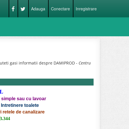
Adauga
Conectare
Inregistrare
uteti gasi informatii despre DAMIPROD -
Centru
L
e simple sau cu lavoar
 Intretinere toalete
i retele de canalizare
33.344