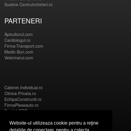
Sustine CentruInchirieri.ro
PARTENERI
Apicultorul.com
Cardiologul.ro
Firma-Transport.com
Medic-Bun.com
Veterinarul.com
Cabinet-Individual.ro
Clinica-Privata.ro
EchipaConstructii.ro
FirmaPieseauto.ro
Servicii-DDD.com
Website-ul utilizeaza cookie pentru a reţine
detaliile de conectare, pentru a colecta