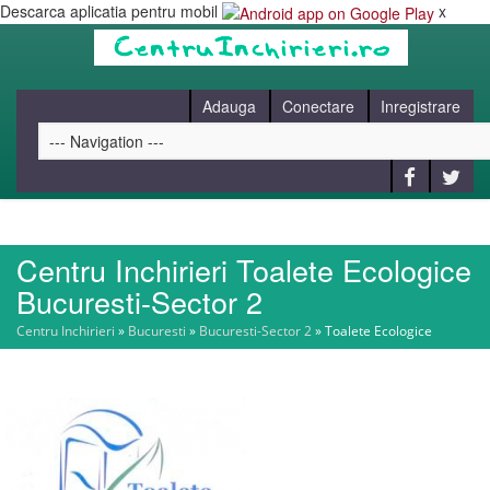
Descarca aplicatia pentru mobil
x
Adauga
Conectare
Inregistrare
Centru Inchirieri Toalete Ecologice
HOME
Bucuresti-Sector 2
Centru Inchirieri
»
Bucuresti
»
Bucuresti-Sector 2
»
Toalete Ecologice
CAUT
BLOG
CONTACT