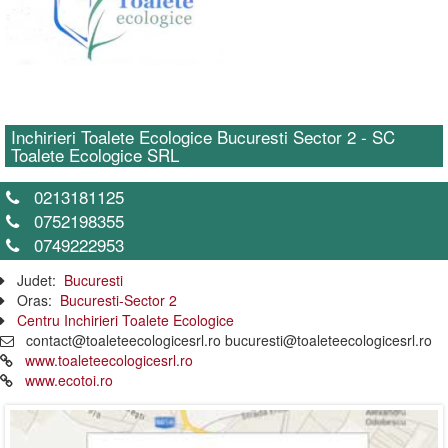
Inchirieri Toalete Ecologice Bucuresti Sector 2 - SC
Toalete Ecologice SRL
0213181125
0752198355
0749222953
Judet:
Bucuresti
Oras:
Bucuresti-Sector 2
Centru Inchirieri Toalete Ecologice
contact@toaleteecologicesrl.ro bucuresti@toaleteecologicesrl.ro
www.toaleteecologicesrl.ro
www.ecotoi.ro