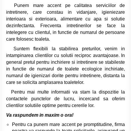
Punem mare accent pe calitatea serviciilor de
intretinere, care constau in vidanjare, igieniezare
interioara si exterioara, alimentare cu apa si solutie
dezinfectanta. Frecventa intretinerilor se face la
intelegere cu clientul, in functie de numarul de persoane
care folosesc toaleta.
Suntem flexibili la stabilirea preturilor, venim in
intampinarea clientilor cu solutii reciproc avantajoase. In
general pretul pentru inchiriere si intretinere se stabileste
in functie de numarul de toalete ecologice inchiriate,
numarul de igienizari dorite pentru intretinere, distanta la
care se solicita amplasarea toaletelor.
Pentru mai multe informatii va stam la dispozitie la
contactele punctelor de lucru, incercand sa oferim
clientilor solutiile optime pentru cererile lor.
Va raspundem in maxim o ora!
Pentru ca punem mare accent pe promptitudine, firma
noastra va raspunde la toate solicitarile, asigurand un