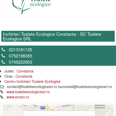
Inchirieri Toalete Ecologice Constanta - SC Toalete
Ecologice SRL
0213181125
0752198355
0749222953
Judet:
Constanta
Oras:
Constanta
Centru Inchirieri Toalete Ecologice
contact@toaleteecologicesrl.ro bucuresti@toaleteecologicesrl.ro
www.toaleteecologicesrl.ro
www.ecotoi.ro