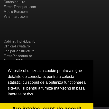
Cardiologul.ro
Firma-Transport.com
Medic-Bun.com
Veterinarul.com
Cabinet-Individual.ro
Clinica-Privata.ro
EchipaConstructii.ro
FirmaPieseauto.ro
Servicii-DDD.com
Website-ul utilizeaza cookie pentru a reţine
detaliile de conectare, pentru a colecta
statistici cu scopul de a optimiza functionarea
Birouri-Cadastru.ro
site-ului si pentru a furniza marketing in baza
CramaVinuri.ro
intereselor dvs.
FirmaTractariAuto.ro
InstalatiiSolare.com
NonStopDeschis.ro
Am inteles, sunt de acord!