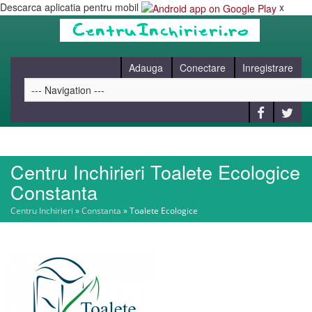
Descarca aplicatia pentru mobil
x
Adauga
Conectare
Inregistrare
Centru Inchirieri Toalete Ecologice
HOME
Constanta
Centru Inchirieri
»
Constanta
»
Toalete Ecologice
CAUT
BLOG
CONTACT