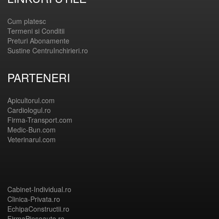
Cum platesc
Termeni si Conditii
Preturi Abonamente
Sustine CentruInchirieri.ro
PARTENERI
Apicultorul.com
Cardiologul.ro
Firma-Transport.com
Medic-Bun.com
Veterinarul.com
Cabinet-Individual.ro
Clinica-Privata.ro
EchipaConstructii.ro
FirmaPieseauto.ro