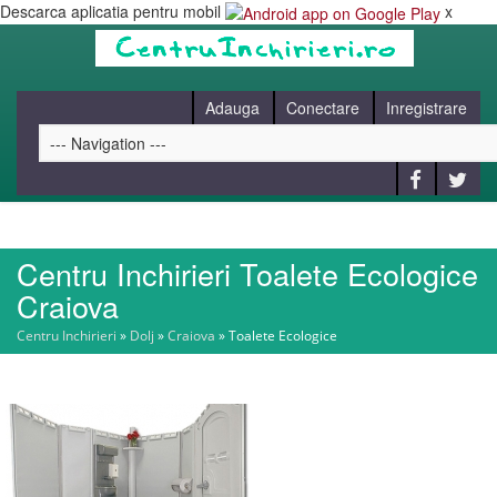
Descarca aplicatia pentru mobil
x
Adauga
Conectare
Inregistrare
Centru Inchirieri Toalete Ecologice
HOME
Craiova
Centru Inchirieri
»
Dolj
»
Craiova
»
Toalete Ecologice
CAUT
BLOG
CONTACT