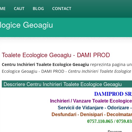
ME
CAUT
BLOG
CONTACT
ologice Geoagiu
Toalete Ecologice Geoagiu - DAMI PROD
Centru Inchirieri Toalete Ecologice Geoagiu
reprezinta pagina und
Ecologice Geoagiu - DAMI PROD -
Centru Inchirieri Toalete Ecologic
Descriere Centru Inchirieri Toalete Ecologice Geoagiu
DAMIPROD SR
Inchirieri / Vanzare Toalete Ecologic
Servicii de Vidanjare - Odorizare -
Desfundari - Denisipari - Decolmatar
0757.110.065 / 0759.0
Program