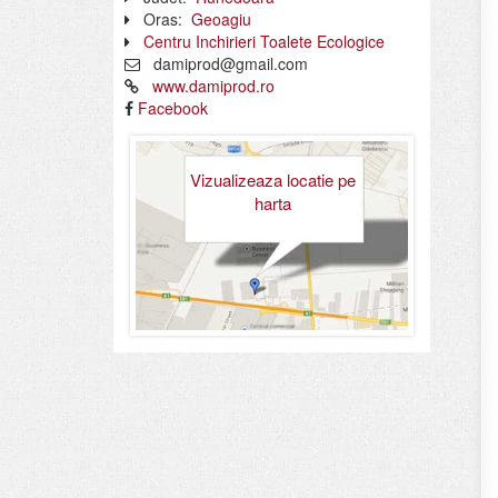
Oras:
Geoagiu
Centru Inchirieri Toalete Ecologice
damiprod@gmail.com
www.damiprod.ro
Facebook
Vizualizeaza locatie pe
harta