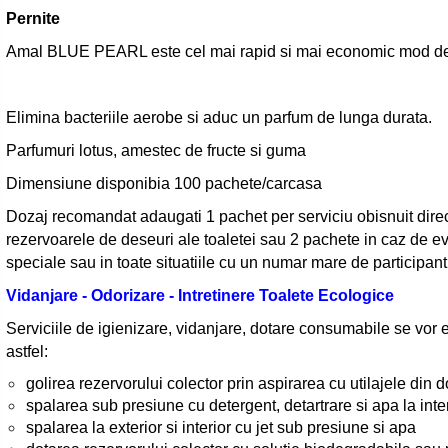
Pernite
Amal BLUE PEARL este cel mai rapid si mai economic mod de a
Elimina bacteriile aerobe si aduc un parfum de lunga durata.
Parfumuri lotus, amestec de fructe si guma
Dimensiune disponibia 100 pachete/carcasa
Dozaj recomandat adaugati 1 pachet per serviciu obisnuit direc
rezervoarele de deseuri ale toaletei sau 2 pachete in caz de 
speciale sau in toate situatiile cu un numar mare de participanti
Vidanjare - Odorizare - Intretinere Toalete Ecologice
Serviciile de igienizare, vidanjare, dotare consumabile se vor 
astfel:
golirea rezervorului colector prin aspirarea cu utilajele din d
spalarea sub presiune cu detergent, detartrare si apa la interi
spalarea la exterior si interior cu jet sub presiune si apa