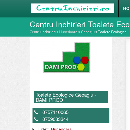
HO
Centru Inchirieri Toalete Ec
Centru Inchirieri
»
Hunedoara
»
Geoagiu
»
Toalete Ecologice
Toalete Ecologice Geoagiu -
DAMI PROD
0757110065
0759033344
Judet:
Hunedoara