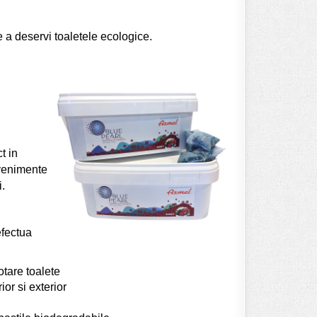
 deservi toaletele ecologice.
t in
evenimente
.
efectua
otare toalete
or si exterior