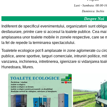
Luni - Sambata: 08:00-1
Duminica: Inchis
Despre Noi
Indiferent de specificul evenimentului, organizatorii sunt obliga
desfasurare, printre care si accesul la toalete publice. Cea mai
amplasarea unor toalete mobile in zonele respective, care se m
la fel de repede la terminarea spectacolului.
Toaletele ecologice pot fi amplasate in zone aglomerate cu cir
publice, arene sportive, targuri comerciale, intruniri politice, m
vanzarea, inchirierea, intretinerea, igienizare si vidanjarea toa
Hunedoara, Mures.