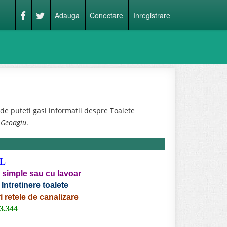
Adauga
Conectare
Inregistrare
e puteti gasi informatii despre Toalete
e Geoagiu
.
L
e simple sau cu lavoar
 Intretinere toalete
i retele de canalizare
33.344