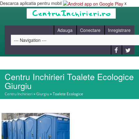
Descarca aplicatia pentru mobil
x
Adauga
Conectare
Inregistrare
Centru Inchirieri Toalete Ecologice
HOME
Giurgiu
Centru Inchirieri
»
Giurgiu
»
Toalete Ecologice
CAUT
BLOG
CONTACT