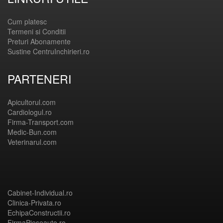
Cum platesc
Termeni si Conditii
Preturi Abonamente
Sustine CentruInchirieri.ro
PARTENERI
Apicultorul.com
Cardiologul.ro
Firma-Transport.com
Medic-Bun.com
Veterinarul.com
Cabinet-Individual.ro
Clinica-Privata.ro
EchipaConstructii.ro
FirmaPieseauto.ro