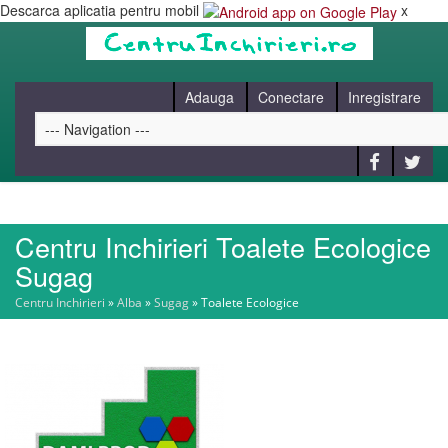
Descarca aplicatia pentru mobil
x
Adauga
Conectare
Inregistrare
Centru Inchirieri Toalete Ecologice
HOME
Sugag
Centru Inchirieri
»
Alba
»
Sugag
»
Toalete Ecologice
CAUT
BLOG
CONTACT