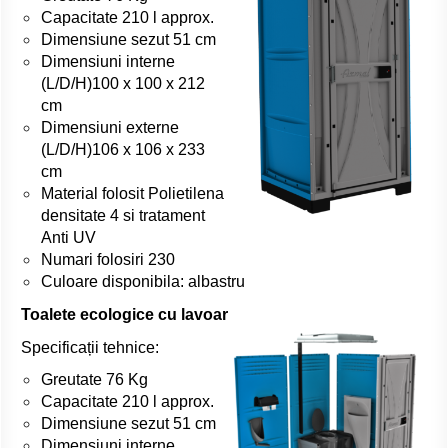
Capacitate 210 l approx.
Dimensiune sezut 51 cm
Dimensiuni interne
(L/D/H)100 x 100 x 212
cm
Dimensiuni externe
(L/D/H)106 x 106 x 233
cm
Material folosit Polietilena
densitate 4 si tratament
Anti UV
Numari folosiri 230
Culoare disponibila: albastru
Toalete ecologice cu lavoar
Specificații tehnice:
Greutate 76 Kg
Capacitate 210 l approx.
Dimensiune sezut 51 cm
Dimensiuni interne