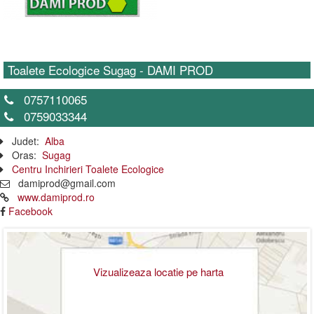
Toalete Ecologice Sugag - DAMI PROD
0757110065
0759033344
Judet:
Alba
Oras:
Sugag
Centru Inchirieri Toalete Ecologice
damiprod@gmail.com
www.damiprod.ro
Facebook
Vizualizeaza locatie pe harta