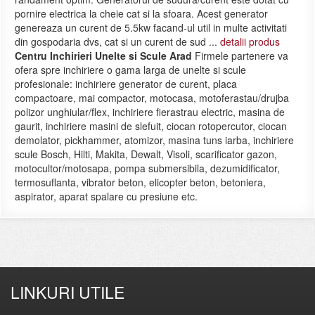
pornire electrica la cheie cat si la sfoara. Acest generator
genereaza un curent de 5.5kw facand-ul util in multe activitati
din gospodaria dvs, cat si un curent de sud ...
detalii produs
Centru Inchirieri Unelte si Scule Arad
Firmele partenere va
ofera spre inchiriere o gama larga de unelte si scule
profesionale: inchiriere generator de curent, placa
compactoare, mai compactor, motocasa, motoferastau/drujba
polizor unghiular/flex, inchiriere fierastrau electric, masina de
gaurit, inchiriere masini de slefuit, ciocan rotopercutor, ciocan
demolator, pickhammer, atomizor, masina tuns iarba, inchiriere
scule Bosch, Hilti, Makita, Dewalt, Visoli, scarificator gazon,
motocultor/motosapa, pompa submersibila, dezumidificator,
termosuflanta, vibrator beton, elicopter beton, betoniera,
aspirator, aparat spalare cu presiune etc.
LINKURI UTILE