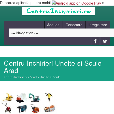
Descarca aplicatia pentru mobil
x
Adauga
Conectare
Inregistrare
Centru Inchirieri Unelte si Scule
HOME
Arad
Centru Inchirieri
»
Arad
»
Unelte si Scule
CAUT
BLOG
CONTACT