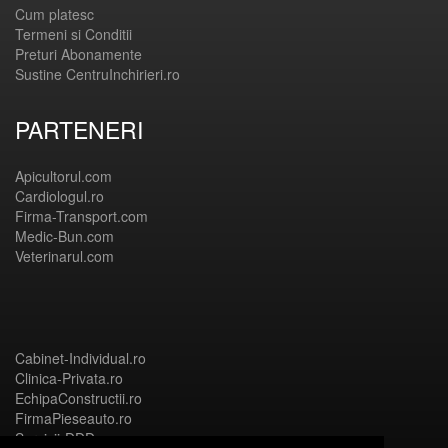
Cum platesc
Termeni si Conditii
Preturi Abonamente
Sustine CentruInchirieri.ro
PARTENERI
Apicultorul.com
Cardiologul.ro
Firma-Transport.com
Medic-Bun.com
Veterinarul.com
Cabinet-Individual.ro
Clinica-Privata.ro
EchipaConstructii.ro
FirmaPieseauto.ro
Servicii-DDD.com