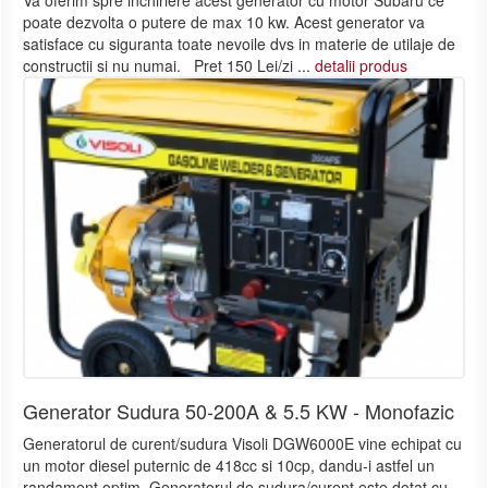
poate dezvolta o putere de max 10 kw. Acest generator va
satisface cu siguranta toate nevoile dvs in materie de utilaje de
constructii si nu numai. Pret 150 Lei/zi ...
detalii produs
Generator Sudura 50-200A & 5.5 KW - Monofazic
Generatorul de curent/sudura Visoli DGW6000E vine echipat cu
un motor diesel puternic de 418cc si 10cp, dandu-i astfel un
randament optim. Generatorul de sudura/curent este dotat cu