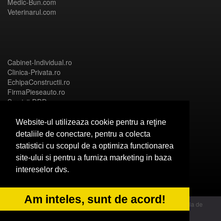
Medic-Bun.com
Veterinarul.com
Cabinet-Individual.ro
Clinica-Privata.ro
EchipaConstructii.ro
FirmaPieseauto.ro
Servicii-DDD.com
Website-ul utilizeaza cookie pentru a reţine
detaliile de conectare, pentru a colecta
statistici cu scopul de a optimiza functionarea
Birouri-Cadastru.ro
site-ului si pentru a furniza marketing in baza
CramaVinuri.ro
intereselor dvs.
FirmaTractariAuto.ro
InstalatiiSolare.com
NonStopDeschis.ro
Am inteles, sunt de acord!
© 2014 Powered by OdinMedia | este inscrisa la Autoritatea Nationala de
Supraveghere a Prelucrarii Datelor cu Caracter Personal - ANPC