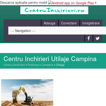
Descarca aplicatia pentru mobil
x
Adauga
Conectare
Inregistrare
Centru Inchirieri Utilaje Campina
HOME
Centru Inchirieri
»
Prahova
»
Campina
»
Utilaje
CAUT
BLOG
CONTACT