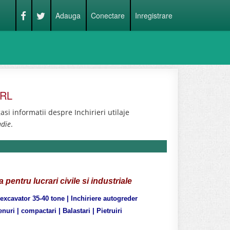
Adauga
Conectare
Inregistrare
SRL
si informatii despre Inchirieri utilaje
adie
.
ia
pentru lucrari civile si industriale
 excavator 35-40 tone | Inchiriere autogreder
nuri | compactari | Balastari | Pietruiri