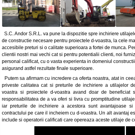
S.C. Andor S.R.L. va pune la dispozitie spre inchiriere utilajel
de constructie necesare pentru proiectele d-voastra, la cele ma
accesibile preturi si o calitate superioara a fortei de munca. Pe
clientii nostri mai vechi cat si pentru potentialii clienti, noi furn
personal calificat, cu o vasta experienta in domeniul constructii
asigurand astfel rezultate finale superioare.
Putem sa afirmam cu incredere ca oferta noastra, atat in cee
priveste calitatea cat si preturile de inchiriere a utilajelor
voastra si proiectele d-voastra avand doar de beneficia
responsabilitatea de a va oferi si livra cu promptitudine utila
iar preturile de inchiriere a acestora sunt avantajoase si
contractului pe care il incheiem cu d-voastra. Un alt avantaj e
include si operatorii calificati care opereaza aceste utilaje de co