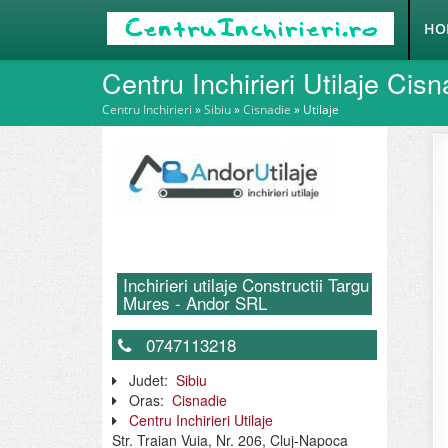
HO
Centru Inchirieri Utilaje Cisn
Centru Inchirieri
»
Sibiu
»
Cisnadie
»
Utilaje
Inchirieri utilaje Constructii Targu
Mures - Andor SRL
0747113218
Judet:
Sibiu
Oras:
Cisnadie
Centru Inchirieri Utilaje
Str. Traian Vuia, Nr. 206, Cluj-Napoca