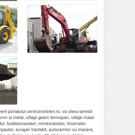
erii portalului centruinchirieri.ro, va ofera servicii
tru lemn si metal, utilaje geam termopan, utilaje mase
vator, buldoexcavator, miniexcavator, incarcator
ompactor, scraper tractabil, autocamion cu macara,