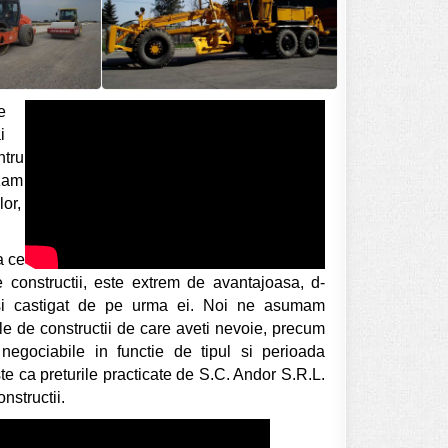
e
i
ntru
izam
lor,
a ce
 de constructii, este extrem de avantajoasa, d-
t si castigat de pe urma ei. Noi ne asumam
jele de constructii de care aveti nevoie, precum
 negociabile in functie de tipul si perioada
ste ca preturile practicate de S.C. Andor S.R.L.
nstructii.