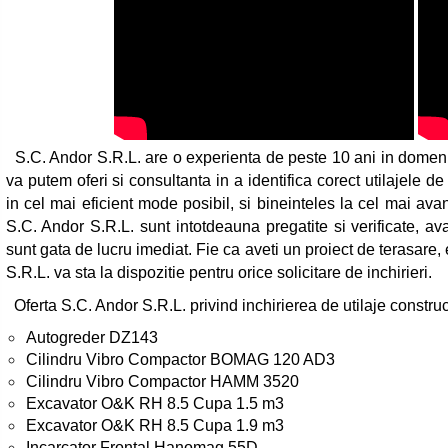
S.C. Andor S.R.L. are o experienta de peste 10 ani in domeniul 
va putem oferi si consultanta in a identifica corect utilajele d
in cel mai eficient mode posibil, si bineinteles la cel mai avan
S.C. Andor S.R.L. sunt intotdeauna pregatite si verificate, ava
sunt gata de lucru imediat. Fie ca aveti un proiect de terasare
S.R.L. va sta la dispozitie pentru orice solicitare de inchirieri.
Oferta S.C. Andor S.R.L. privind inchirierea de utilaje construct
Autogreder DZ143
Cilindru Vibro Compactor BOMAG 120 AD3
Cilindru Vibro Compactor HAMM 3520
Excavator O&K RH 8.5 Cupa 1.5 m3
Excavator O&K RH 8.5 Cupa 1.9 m3
Incarcator Frontal Hanomag 55D