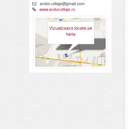
andor.utilaje@gmail.com
www.andorutilaje.ro
Vizualizeaza locatie pe
harta