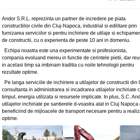
Andor S.R.L. reprezinta un partner de incredere pe piata
constructiilor civile din Cluj-Napoca, industrial si edilitare prin
furnizarea serviciilor si pentru inchiriere de utilaje si echipame
de constructii, cu o experienta de peste 10 ani in domeniu.
Echipa noastra este una experimentate si profesionista,
compania evoluand mereu in functie de cerintele pietii, dar re
in acelasi timp sa imbinam traditia cu noile tehnologii pentru
rezultate optime.
Pe langa serviciile de inchiriere a utilajelor de constructii din
consultanta in administrarea si incadrarea utilajelor inchiriate c
timpul, energia utilizata si resursele implicate. In plus, S.C. And
utilajelor inchiriate pe santierele d-voastra atat in Cluj Napoca 
beneficiind de mijloacele de transport necesare pentru a realiza 
optime.