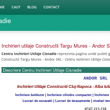
ME
CAUT
BLOG
CONTACT
adie
Inchirieri utilaje Constructii Targu Mures - Andor 
Centru Inchirieri Utilaje Cisnadie
reprezinta pagina unde puteti ga
Constructii Targu Mures - Andor SRL -
Centru Inchirieri Utilaje Cisn
Descriere Centru Inchirieri Utilaje Cisnadie
ANDOR SRL
Inchirieri Utilaje Constructii
Cluj-Napoca - Alba Iul
Inchiriere buldozer | Inchiriere cilindru compactor | Inchiriere
Lucrari de excavatii | Lucrari de terasamente | nivelari tere
0747-113.218