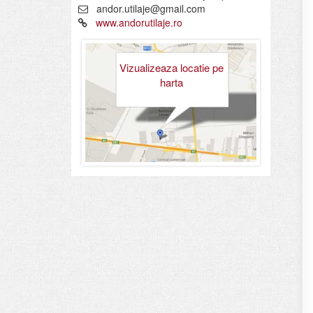
andor.utilaje@gmail.com
www.andorutilaje.ro
Vizualizeaza locatie pe
harta