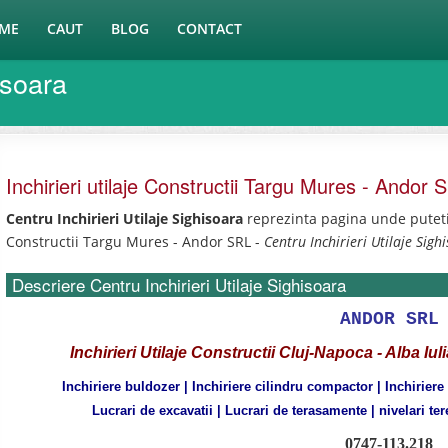
ME
CAUT
BLOG
CONTACT
isoara
Inchirieri utilaje Constructii Targu Mures - Andor 
Centru Inchirieri Utilaje Sighisoara
reprezinta pagina unde puteti g
Constructii Targu Mures - Andor SRL -
Centru Inchirieri Utilaje Sigh
Descriere Centru Inchirieri Utilaje Sighisoara
ANDOR SRL
Inchirieri Utilaje Constructii
Cluj-Napoca - Alba Iul
Inchiriere buldozer | Inchiriere cilindru compactor | Inchiriere
Lucrari de excavatii | Lucrari de terasamente | nivelari tere
0747-113.218