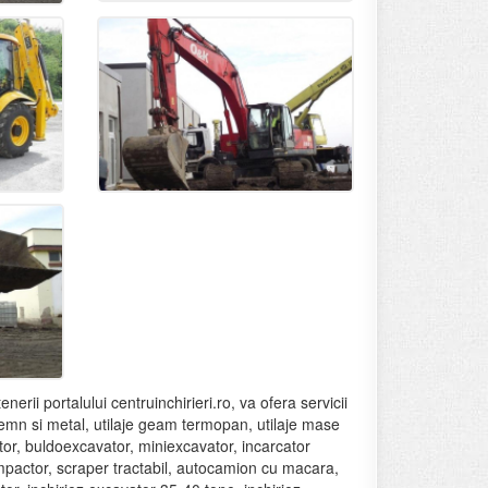
enerii portalului centruinchirieri.ro, va ofera servicii
tru lemn si metal, utilaje geam termopan, utilaje mase
vator, buldoexcavator, miniexcavator, incarcator
ompactor, scraper tractabil, autocamion cu macara,