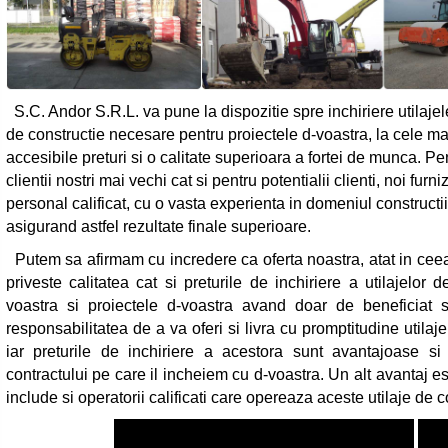
S.C. Andor S.R.L. va pune la dispozitie spre inchiriere utilajel
de constructie necesare pentru proiectele d-voastra, la cele ma
accesibile preturi si o calitate superioara a fortei de munca. Pe
clientii nostri mai vechi cat si pentru potentialii clienti, noi furn
personal calificat, cu o vasta experienta in domeniul constructii
asigurand astfel rezultate finale superioare.
Putem sa afirmam cu incredere ca oferta noastra, atat in cee
priveste calitatea cat si preturile de inchiriere a utilajelor
voastra si proiectele d-voastra avand doar de beneficia
responsabilitatea de a va oferi si livra cu promptitudine utila
iar preturile de inchiriere a acestora sunt avantajoase si
contractului pe care il incheiem cu d-voastra. Un alt avantaj e
include si operatorii calificati care opereaza aceste utilaje de co