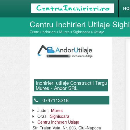
HO
Centru Inchirieri Utilaje Sigh
Centru Inchirieri
»
Mures
»
Sighisoara
»
Utilaje
Inchirieri utilaje Constructii Targu
Mures - Andor SRL
0747113218
Judet:
Mures
Oras:
Sighisoara
Centru Inchirieri Utilaje
Str. Traian Vuia, Nr. 206, Cluj-Napoca