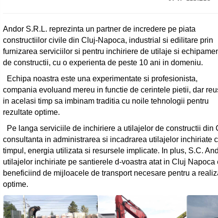
Andor S.R.L. reprezinta un partner de incredere pe piata
constructiilor civile din Cluj-Napoca, industrial si edilitare prin
furnizarea serviciilor si pentru inchiriere de utilaje si echipame
de constructii, cu o experienta de peste 10 ani in domeniu.
Echipa noastra este una experimentate si profesionista,
compania evoluand mereu in functie de cerintele pietii, dar re
in acelasi timp sa imbinam traditia cu noile tehnologii pentru
rezultate optime.
Pe langa serviciile de inchiriere a utilajelor de constructii din
consultanta in administrarea si incadrarea utilajelor inchiriate c
timpul, energia utilizata si resursele implicate. In plus, S.C. And
utilajelor inchiriate pe santierele d-voastra atat in Cluj Napoca 
beneficiind de mijloacele de transport necesare pentru a realiza 
optime.