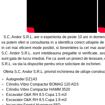
S.C. Andor S.R.L. are o experienta de peste 10 ani in domeniul 
va putem oferi si consultanta in a identifica corect utilajele d
in cel mai eficient mode posibil, si bineinteles la cel mai avan
S.C. Andor S.R.L. sunt intotdeauna pregatite si verificate, ava
sunt gata de lucru imediat. Fie ca aveti un proiect de terasare
S.R.L. va sta la dispozitie pentru orice solicitare de inchirieri.
Oferta S.C. Andor S.R.L. privind inchirierea de utilaje construct
Autogreder DZ143
Cilindru Vibro Compactor BOMAG 120 AD3
Cilindru Vibro Compactor HAMM 3520
Excavator O&K RH 8.5 Cupa 1.5 m3
Excavator O&K RH 8.5 Cupa 1.9 m3
Incarcator Frontal Hanomag 55D