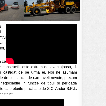
e
i
ntru
izam
lor,
a ce
 de constructii, este extrem de avantajoasa, d-
t si castigat de pe urma ei. Noi ne asumam
jele de constructii de care aveti nevoie, precum
 negociabile in functie de tipul si perioada
ste ca preturile practicate de S.C. Andor S.R.L.
nstructii.