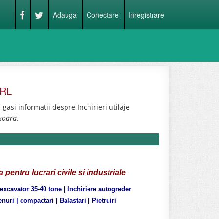
Adauga
Conectare
Inregistrare
SRL
asi informatii despre Inchirieri utilaje
isoara
.
ia
pentru lucrari civile si industriale
 excavator 35-40 tone | Inchiriere autogreder
nuri | compactari | Balastari | Pietruiri