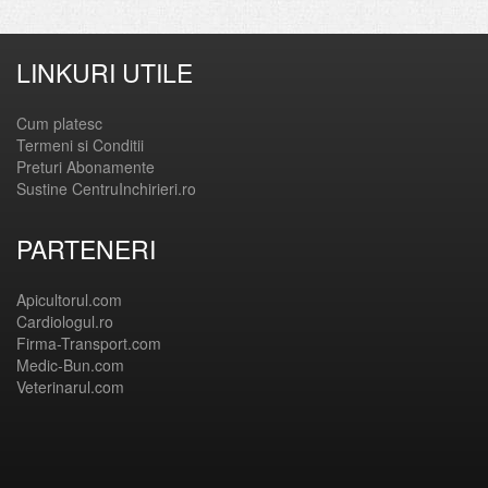
LINKURI UTILE
Cum platesc
Termeni si Conditii
Preturi Abonamente
Sustine CentruInchirieri.ro
PARTENERI
Apicultorul.com
Cardiologul.ro
Firma-Transport.com
Medic-Bun.com
Veterinarul.com