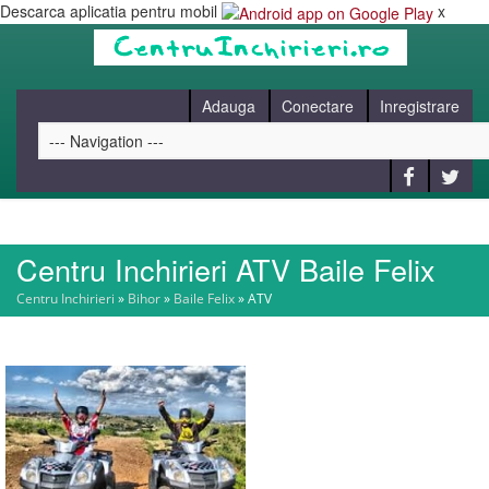
Descarca aplicatia pentru mobil
x
Adauga
Conectare
Inregistrare
Centru Inchirieri ATV Baile Felix
HOME
Centru Inchirieri
»
Bihor
»
Baile Felix
»
ATV
CAUT
BLOG
CONTACT