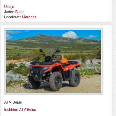
Utilaje
Judet:
Bihor
Localitate:
Marghita
ATV Beius
Inchirieri ATV Beius