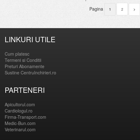
Pagina
2
1
>
LINKURI UTILE
Cum platesc
Termeni si Conditii
Preturi Abonamente
Sustine CentruInchirieri.ro
PARTENERI
Apicultorul.com
Cardiologul.ro
Firma-Transport.com
Medic-Bun.com
Veterinarul.com