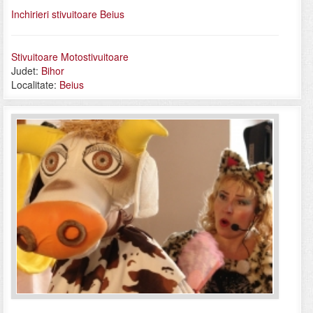
Inchirieri stivuitoare Beius
Stivuitoare Motostivuitoare
Judet:
Bihor
Localitate:
Beius