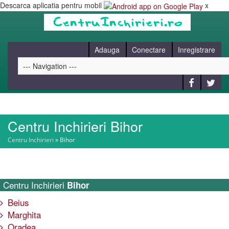
Descarca aplicatia pentru mobil
x
Adauga
Conectare
Inregistrare
Centru Inchirieri Bihor
HOME
Centru Inchirieri
»
Bihor
CAUT
Centru Inchirieri
Bihor
BLOG
Beius
Marghita
CONTACT
Oradea