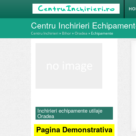
HO
Centru Inchirieri Echipamen
Centru Inchirieri
»
Bihor
»
Oradea
»
Echipamente
Inchirieri echipamente utilaje
Oradea
Pagina Demonstrativa