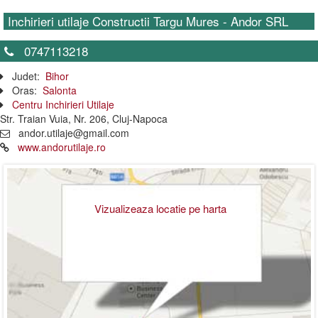
Inchirieri utilaje Constructii Targu Mures - Andor SRL
0747113218
Judet:
Bihor
Oras:
Salonta
Centru Inchirieri Utilaje
Str. Traian Vuia, Nr. 206, Cluj-Napoca
andor.utilaje@gmail.com
www.andorutilaje.ro
Vizualizeaza locatie pe harta