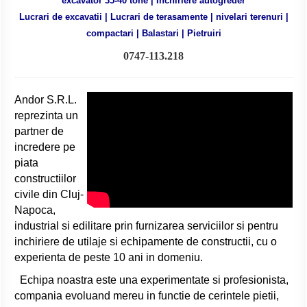
excavator 35-40 tone | Inchiriere autogreder
Lucrari de excavatii | Lucrari de terasamente | nivelari terenuri |
compactari | Balastari | Pietruiri
0747-113.218
Andor S.R.L.
reprezinta un
partner de
incredere pe
piata
constructiilor
civile din Cluj-
Napoca,
industrial si edilitare prin furnizarea serviciilor si pentru
inchiriere de utilaje si echipamente de constructii, cu o
experienta de peste 10 ani in domeniu.
Echipa noastra este una experimentate si profesionista,
compania evoluand mereu in functie de cerintele pietii,