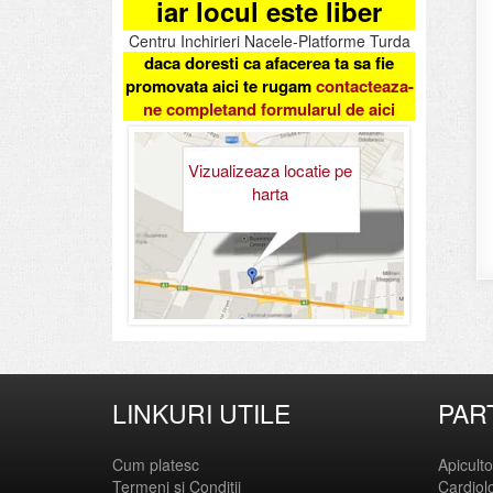
iar locul este liber
Centru Inchirieri Nacele-Platforme Turda
daca doresti ca afacerea ta sa fie
promovata aici te rugam
contacteaza-
ne completand formularul de aici
Vizualizeaza locatie pe
harta
LINKURI UTILE
PAR
Cum platesc
Apicult
Termeni si Conditii
Cardiol