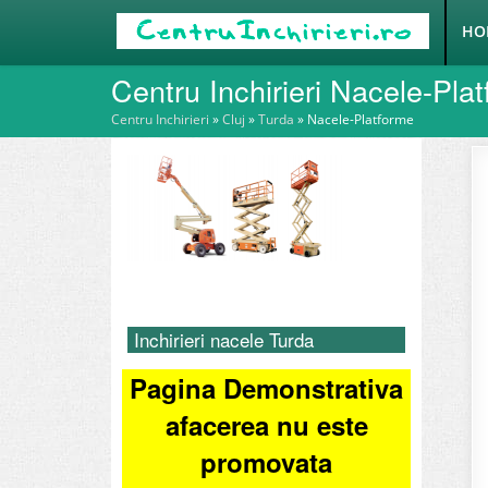
HO
Centru Inchirieri Nacele-Pla
Centru Inchirieri
»
Cluj
»
Turda
»
Nacele-Platforme
Inchirieri nacele Turda
Pagina Demonstrativa
afacerea nu este
promovata