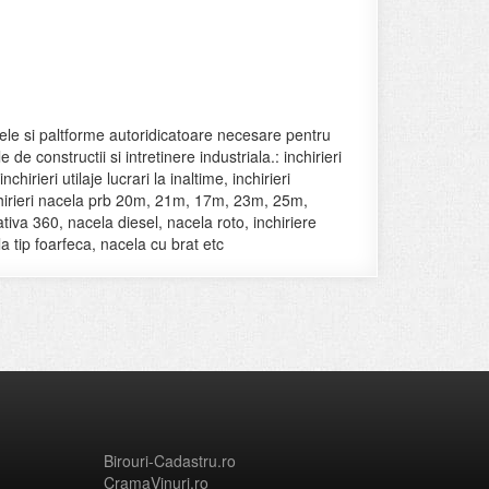
ele si paltforme autoridicatoare necesare pentru
e de constructii si intretinere industriala.: inchirieri
hirieri utilaje lucrari la inaltime, inchirieri
inchirieri nacela prb 20m, 21m, 17m, 23m, 25m,
ativa 360, nacela diesel, nacela roto, inchiriere
la tip foarfeca, nacela cu brat etc
Birouri-Cadastru.ro
CramaVinuri.ro