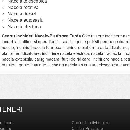
Nacela telescopica
Nacela rotativa
Nacela diesel
Nacela autosasiu
Nacela electrica
Centru Inchirieri Nacele-Platforme Turda
Oferim spre inchiriere nac
lucrari la inaltime si operatiuni in spatii inguste potrivit pentru sectoarel
nacele, inchirieri nacela foarfece, inchiriere platforma autoridicatoare, inc
platforme ridicatoare, inchiriere nacela electrica, nacela tractabila, 
nacela extesibila, carlig macara, furci de ridicare, inchiriere nacela rot
manitou, genie, haulotte, inchirieri nacela articulata, telescopica, nace
TENERI
orul.com
Cabinet-Individual.ro
ogul.ro
Clinica-Privata.ro