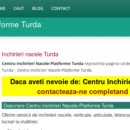
ME
CAUT
BLOG
CONTACT
tforme Turda
Inchirieri nacele Turda
Centru Inchirieri Nacele-Platforme Turda
reprezinta pagina unde 
Turda -
Centru Inchirieri Nacele-Platforme Turda
.
Daca aveti nevoie de: Centru Inchiri
contacteaza-ne completand 
Descriere Centru Inchirieri Nacele-Platforme Turda
Oferim servicii de inchirieri nacele, verticale, articulate, teles
lucrari la inaltime: