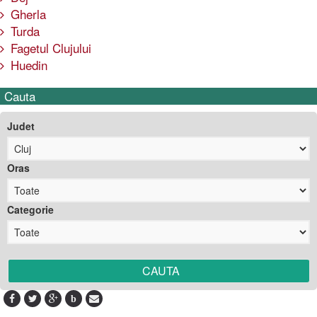
Gherla
Turda
Fagetul Clujului
Huedin
Cauta
Judet
Oras
Categorie
b