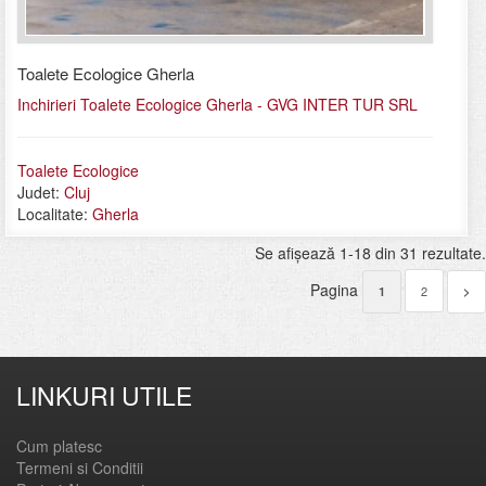
Toalete Ecologice Gherla
Inchirieri Toalete Ecologice Gherla - GVG INTER TUR SRL
Toalete Ecologice
Judet:
Cluj
Localitate:
Gherla
Se afişează 1-18 din 31 rezultate.
Pagina
2
1
>
LINKURI UTILE
Cum platesc
Termeni si Conditii