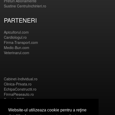
Preturi Abonamente
Sustine CentruInchirieri.ro
PARTENERI
Apicultorul.com
Cardiologul.ro
Firma-Transport.com
Medic-Bun.com
Veterinarul.com
Cabinet-Individual.ro
Clinica-Privata.ro
EchipaConstructii.ro
FirmaPieseauto.ro
Servicii-DDD.com
Website-ul utilizeaza cookie pentru a reţine