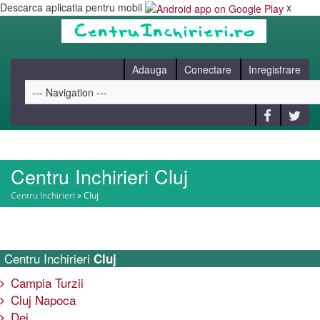
Descarca aplicatia pentru mobil
x
Adauga
Conectare
Inregistrare
Centru Inchirieri Cluj
HOME
Centru Inchirieri
»
Cluj
CAUT
Centru Inchirieri
Cluj
BLOG
Campia Turzii
Cluj Napoca
CONTACT
Dej