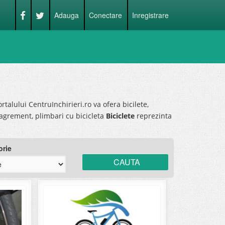
Adauga
Conectare
Inregistrare
ortalului CentruInchirieri.ro va ofera bicilete,
de agrement, plimbari cu bicicleta
Biciclete
reprezinta
orie