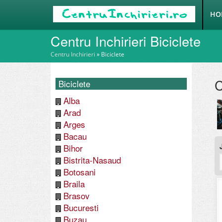
HO
Centru Inchirieri Biciclete
Centru Inchirieri
»
Biciclete
C
Biciclete
Alba
Arad
Arges
Bacau
Bihor
Bistrita-Nasaud
Botosani
Braila
Brasov
Bucuresti
Buzau