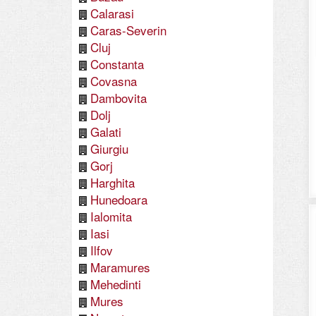
Calarasi
Caras-Severin
Cluj
Constanta
Covasna
Dambovita
Dolj
Galati
Giurgiu
Gorj
Harghita
Hunedoara
Ialomita
Iasi
Ilfov
Maramures
Mehedinti
Mures