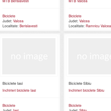
MTB Berislavesti
MTB Valcea
Biciclete
Biciclete
Judet:
Valcea
Judet:
Valcea
Localitate:
Berislavesti
Localitate:
Ramnicu Valcea
Biciclete Iasi
Biciclete Sibiu
Inchirieri biciclete Iasi
Inchirieri biciclete Sibiu
Biciclete
Biciclete
Judet:
Iasi
Judet:
Sibiu