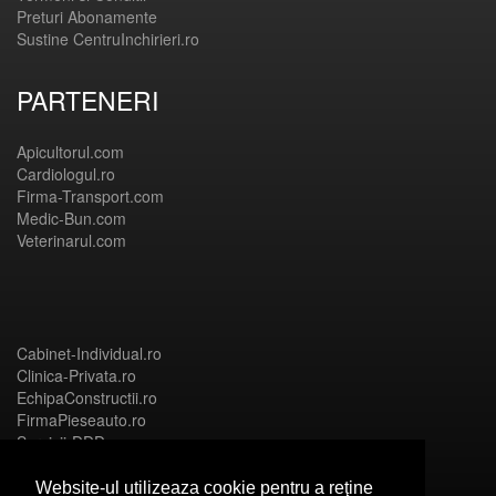
Preturi Abonamente
Sustine CentruInchirieri.ro
PARTENERI
Apicultorul.com
Cardiologul.ro
Firma-Transport.com
Medic-Bun.com
Veterinarul.com
Cabinet-Individual.ro
Clinica-Privata.ro
EchipaConstructii.ro
FirmaPieseauto.ro
Servicii-DDD.com
Website-ul utilizeaza cookie pentru a reţine