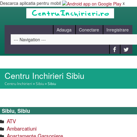
Descarca aplicatia pentru mobil
x
Adauga
Conectare
Inregistrare
Centru Inchirieri Sibiu
HOME
Centru Inchirieri
»
Sibiu
»
Sibiu
CAUT
Sibiu, Sibiu
BLOG
ATV
Ambarcatiuni
CONTACT
Apartamente Garsoniere