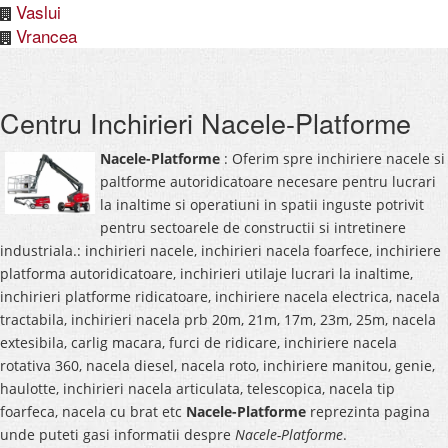
Vaslui
Vrancea
Centru Inchirieri Nacele-Platforme
Nacele-Platforme
: Oferim spre inchiriere nacele si
paltforme autoridicatoare necesare pentru lucrari
la inaltime si operatiuni in spatii inguste potrivit
pentru sectoarele de constructii si intretinere
industriala.: inchirieri nacele, inchirieri nacela foarfece, inchiriere
platforma autoridicatoare, inchirieri utilaje lucrari la inaltime,
inchirieri platforme ridicatoare, inchiriere nacela electrica, nacela
tractabila, inchirieri nacela prb 20m, 21m, 17m, 23m, 25m, nacela
extesibila, carlig macara, furci de ridicare, inchiriere nacela
rotativa 360, nacela diesel, nacela roto, inchiriere manitou, genie,
haulotte, inchirieri nacela articulata, telescopica, nacela tip
foarfeca, nacela cu brat etc
Nacele-Platforme
reprezinta pagina
unde puteti gasi informatii despre
Nacele-Platforme
.