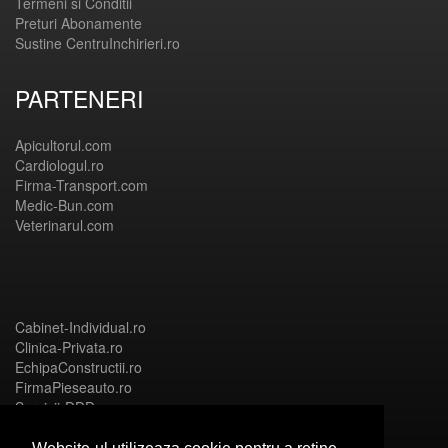
Termeni si Conditii
Preturi Abonamente
Sustine CentruInchirieri.ro
PARTENERI
Apicultorul.com
Cardiologul.ro
Firma-Transport.com
Medic-Bun.com
Veterinarul.com
Cabinet-Individual.ro
Clinica-Privata.ro
EchipaConstructii.ro
FirmaPieseauto.ro
Servicii-DDD.com