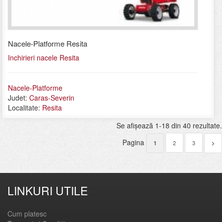
Nacele-Platforme Resita
Inchirieri nacele Resita
Nacele-Platforme
Judet:
Caras-Severin
Localitate:
Resita
Se afişează 1-18 din 40 rezultate.
Pagina
2
3
1
>
LINKURI UTILE
Cum platesc