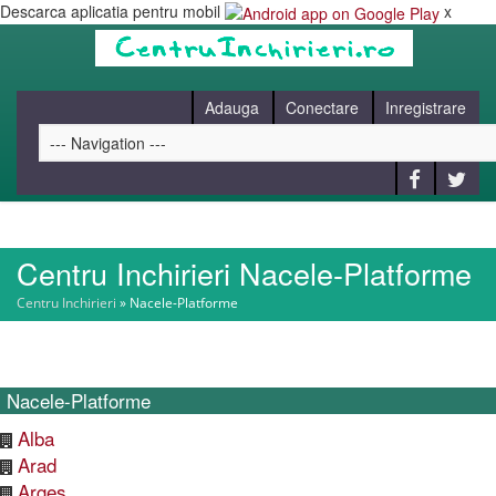
Descarca aplicatia pentru mobil
x
Adauga
Conectare
Inregistrare
Centru Inchirieri Nacele-Platforme
HOME
Centru Inchirieri
»
Nacele-Platforme
CAUT
Nacele-Platforme
BLOG
Alba
Arad
CONTACT
Arges