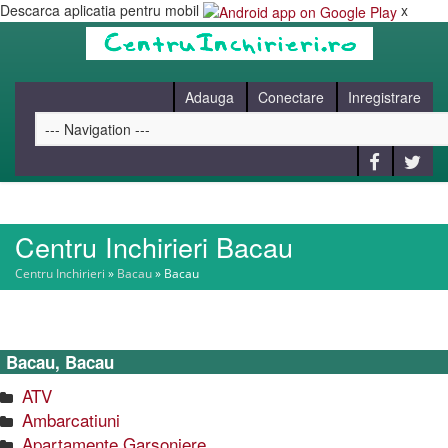
Descarca aplicatia pentru mobil
x
Adauga
Conectare
Inregistrare
Centru Inchirieri Bacau
HOME
Centru Inchirieri
»
Bacau
»
Bacau
CAUT
Bacau, Bacau
BLOG
ATV
Ambarcatiuni
CONTACT
Apartamente Garsoniere