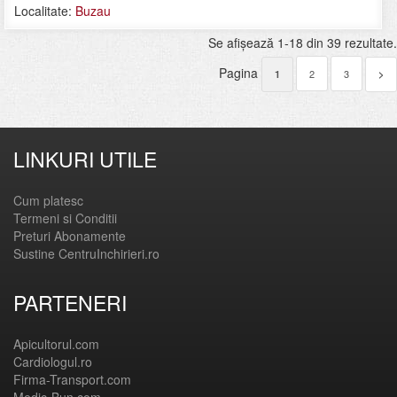
Localitate:
Buzau
Se afişează 1-18 din 39 rezultate.
Pagina
2
3
1
>
LINKURI UTILE
Cum platesc
Termeni si Conditii
Preturi Abonamente
Sustine CentruInchirieri.ro
PARTENERI
Apicultorul.com
Cardiologul.ro
Firma-Transport.com
Medic-Bun.com