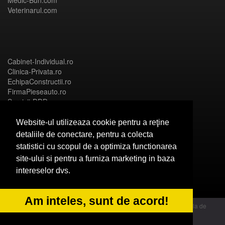
Veterinarul.com
Cabinet-Individual.ro
Clinica-Privata.ro
EchipaConstructii.ro
FirmaPieseauto.ro
Servicii-DDD.com
Website-ul utilizeaza cookie pentru a reţine
detaliile de conectare, pentru a colecta
statistici cu scopul de a optimiza functionarea
Birouri-Cadastru.ro
site-ului si pentru a furniza marketing in baza
CramaVinuri.ro
intereselor dvs.
FirmaTractariAuto.ro
InstalatiiSolare.com
NonStopDeschis.ro
Am inteles, sunt de acord!
© 2014 Powered by OdinMedia | este inscrisa la Autoritatea Nationala de
Supraveghere a Prelucrarii Datelor cu Caracter Personal - ANPC