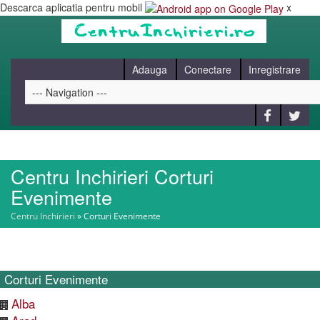
Descarca aplicatia pentru mobil
x
Adauga
Conectare
Inregistrare
Centru Inchirieri Corturi
HOME
Evenimente
Centru Inchirieri
»
Corturi Evenimente
CAUT
BLOG
Corturi Evenimente
Alba
CONTACT