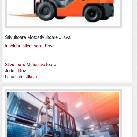
Stivuitoare Motostivuitoare Jilava
Inchirieri stivuitoare Jilava
Stivuitoare Motostivuitoare
Judet:
Ilfov
Localitate:
Jilava