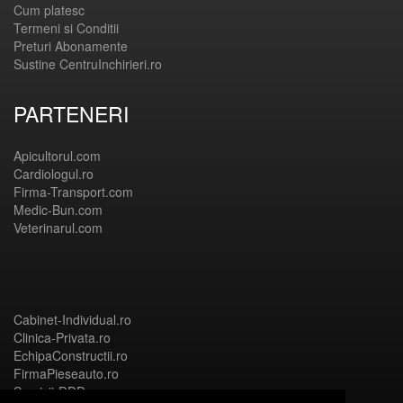
Cum platesc
Termeni si Conditii
Preturi Abonamente
Sustine CentruInchirieri.ro
PARTENERI
Apicultorul.com
Cardiologul.ro
Firma-Transport.com
Medic-Bun.com
Veterinarul.com
Cabinet-Individual.ro
Clinica-Privata.ro
EchipaConstructii.ro
FirmaPieseauto.ro
Servicii-DDD.com