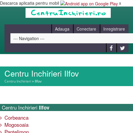
Descarca aplicatia pentru mobil
x
Adauga
Conectare
Inregistrare
Centru Inchirieri Ilfov
HOME
Centru Inchirieri
»
Ilfov
CAUT
Centru Inchirieri
Ilfov
BLOG
Corbeanca
Mogosoaia
CONTACT
Pantelimon