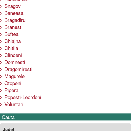
Snagov
Baneasa
Bragadiru
Branesti
Buftea
Chiajna
Chitila
Clinceni
Domnesti
Dragomiresti
Magurele
Otopeni
Pipera
Popesti-Leordeni
Voluntari
Cauta
Judet