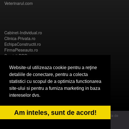
Veterinarul.com
Cabinet-Individual.ro
Clinica-Privata.ro
EchipaConstructii.ro
FirmaPieseauto.ro
Servicii-DDD.com
Website-ul utilizeaza cookie pentru a reţine
detaliile de conectare, pentru a colecta
statistici cu scopul de a optimiza functionarea
Birouri-Cadastru.ro
site-ului si pentru a furniza marketing in baza
CramaVinuri.ro
intereselor dvs.
FirmaTractariAuto.ro
InstalatiiSolare.com
NonStopDeschis.ro
Am inteles, sunt de acord!
© 2014 Powered by OdinMedia | este inscrisa la Autoritatea Nationala de
Supraveghere a Prelucrarii Datelor cu Caracter Personal - ANPC