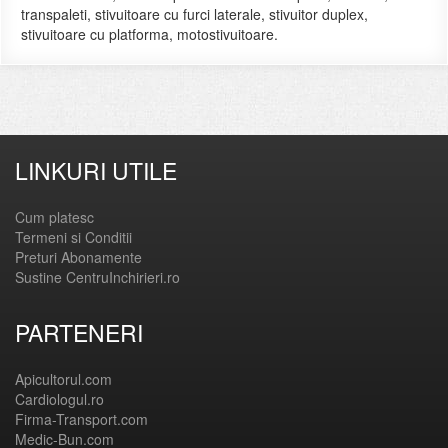
transpaleti, stivuitoare cu furci laterale, stivuitor duplex,
stivuitoare cu platforma, motostivuitoare.
LINKURI UTILE
Cum platesc
Termeni si Conditii
Preturi Abonamente
Sustine CentruInchirieri.ro
PARTENERI
Apicultorul.com
Cardiologul.ro
Firma-Transport.com
Medic-Bun.com