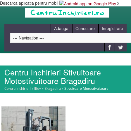
Descarca aplicatia pentru mobil
x
Adauga
Conectare
Inregistrare
Centru Inchirieri Stivuitoare
HOME
Motostivuitoare Bragadiru
Centru Inchirieri
»
Ilfov
»
Bragadiru
»
Stivuitoare Motostivuitoare
CAUT
BLOG
CONTACT