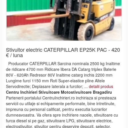
Stivuitor electric CATERPILLAR EP25K PAC - 420
€ / luna
Producator CATERPILLAR Sarcina nominala 2500 kg Inaltime
de ridicare 4700 mm Ridicare libera DA Catarg triplex Baterie
80V - 620Ah Redresor 80V Inaltime catarg inchis 2200 mm
Lungime furci 1150 mm Roti Super-elastice pline Altele
Servodirectie; Deplasare laterala a furcilor; ...
detalii produs
Centru Inchirieri Stivuitoare Motostivuitoare Bragadiru
Partenerii portalului CentruInchirieri.ro inchiriaza si presteaza
servicii cu utilaje si echipamente performate, bine intretinute,
impreuna cu personal calificat, pentru executia lucrarilor
dumneavoastra. Va ofera spre inchiriere nacele, stivuitoare cu
furca diesel si pe gaz, stivuitoare LPG, stivuitoare electrice,
electrostivuitor, stivuitor pentru deservire depozit, selector,