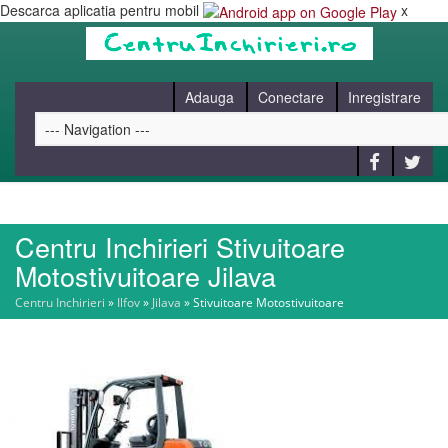
Descarca aplicatia pentru mobil
x
Adauga
Conectare
Inregistrare
Centru Inchirieri Stivuitoare
HOME
Motostivuitoare Jilava
Centru Inchirieri
»
Ilfov
»
Jilava
»
Stivuitoare Motostivuitoare
CAUT
BLOG
CONTACT