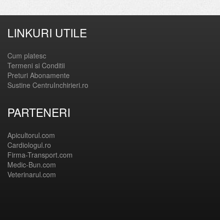
LINKURI UTILE
Cum platesc
Termeni si Conditii
Preturi Abonamente
Sustine CentruInchirieri.ro
PARTENERI
Apicultorul.com
Cardiologul.ro
Firma-Transport.com
Medic-Bun.com
Veterinarul.com