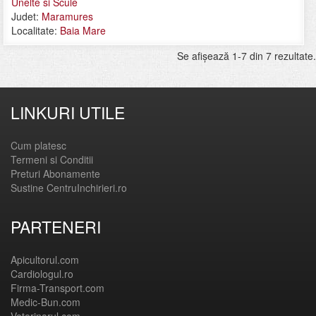
Unelte si Scule
Judet:
Maramures
Localitate:
Baia Mare
Se afişează 1-7 din 7 rezultate.
LINKURI UTILE
Cum platesc
Termeni si Conditii
Preturi Abonamente
Sustine CentruInchirieri.ro
PARTENERI
Apicultorul.com
Cardiologul.ro
Firma-Transport.com
Medic-Bun.com