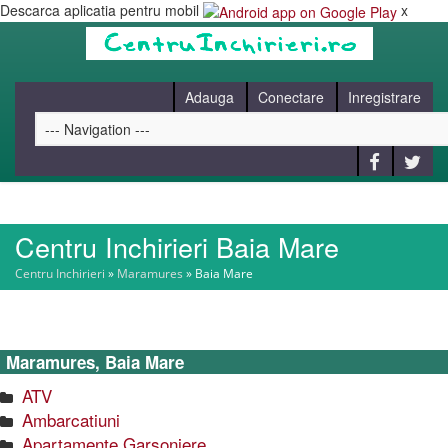
Descarca aplicatia pentru mobil
x
Adauga
Conectare
Inregistrare
Centru Inchirieri Baia Mare
HOME
Centru Inchirieri
»
Maramures
»
Baia Mare
CAUT
Maramures, Baia Mare
BLOG
ATV
Ambarcatiuni
CONTACT
Apartamente Garsoniere