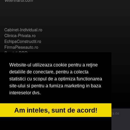
Veterinarul.com
Cabinet-Individual.ro
Clinica-Privata.ro
EchipaConstructii.ro
FirmaPieseauto.ro
Servicii-DDD.com
Website-ul utilizeaza cookie pentru a reţine
detaliile de conectare, pentru a colecta
statistici cu scopul de a optimiza functionarea
Birouri-Cadastru.ro
site-ului si pentru a furniza marketing in baza
CramaVinuri.ro
intereselor dvs.
FirmaTractariAuto.ro
InstalatiiSolare.com
NonStopDeschis.ro
Am inteles, sunt de acord!
© 2014 Powered by OdinMedia | este inscrisa la Autoritatea Nationala de
Supraveghere a Prelucrarii Datelor cu Caracter Personal - ANPC