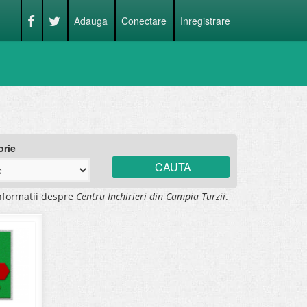
Adauga
Conectare
Inregistrare
orie
nformatii despre
Centru Inchirieri din Campia Turzii
.