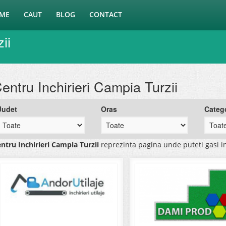
ME
CAUT
BLOG
CONTACT
ii
entru Inchirieri Campia Turzii
Judet
Oras
Categ
ntru Inchirieri Campia Turzii
reprezinta pagina unde puteti gasi i