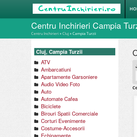
HO
Centru Inchirieri Campia Turz
Centru Inchirieri
»
Cluj
»
Campia Turzii
C
Cluj, Campia Turzii
ATV
Ambarcatiuni
Apartamente Garsoniere
Audio Video Foto
Ce
Auto
Automate Cafea
Biciclete
Birouri Spatii Comerciale
Corturi Evenimente
Costume-Accesorii
Echipamente