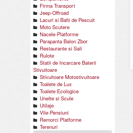
Firma Transport
Jeep-Offroad
Lacuri si Balti de Pescuit
Moto Scutere
Nacele-Platforme
Parapanta Balon Zbor
Restaurante si Sali
Rulote
Statii de Incarcare Baterii
Stivuitoare
Stivuitoare Motostivuitoare
Toalete de Lux
Toalete Ecologice
Unelte si Scule
Utilaje
Vile-Pensiuni
Remorci Platforme
Terenuri