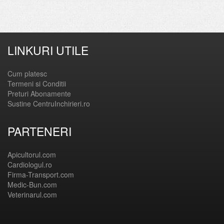
LINKURI UTILE
Cum platesc
Termeni si Conditii
Preturi Abonamente
Sustine CentruInchirieri.ro
PARTENERI
Apicultorul.com
Cardiologul.ro
Firma-Transport.com
Medic-Bun.com
Veterinarul.com