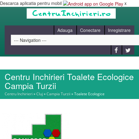
Descarca aplicatia pentru mobil
x
Adauga
Conectare
Inregistrare
Centru Inchirieri Toalete Ecologice
HOME
Campia Turzii
Centru Inchirieri
»
Cluj
»
Campia Turzii
»
Toalete Ecologice
CAUT
BLOG
CONTACT