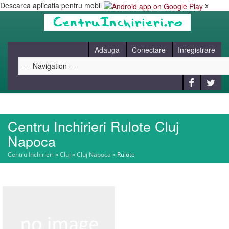
Descarca aplicatia pentru mobil
x
Adauga
Conectare
Inregistrare
Centru Inchirieri Rulote Cluj
HOME
Napoca
Centru Inchirieri
»
Cluj
»
Cluj Napoca
»
Rulote
CAUT
BLOG
CONTACT