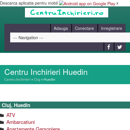
Descarca aplicatia pentru mobil
x
Adauga
Conectare
Inregistrare
Centru Inchirieri Huedin
HOME
Centru Inchirieri
»
Cluj
»
Huedin
CAUT
Cluj, Huedin
BLOG
ATV
Ambarcatiuni
CONTACT
Apartamente Garsoniere