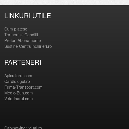
LINKURI UTILE
Cum platesc
Termeni si Conditii
Preturi Abonamente
Sustine CentruInchirieri.ro
PARTENERI
Apicultorul.com
Cardiologul.ro
Firma-Transport.com
Medic-Bun.com
Veterinarul.com
Cabinet-Individual.ro