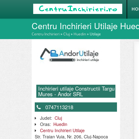
HO
Centru Inchirieri Utilaje Hue
Centru Inchirieri
»
Cluj
»
Huedin
»
Utilaje
Inchirieri utilaje Constructii Targu
Mures - Andor SRL
0747113218
Judet:
Cluj
Oras:
Huedin
Centru Inchirieri Utilaje
Str. Traian Vuia, Nr. 206, Cluj-Napoca