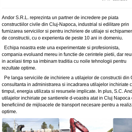
Andor S.R.L. reprezinta un partner de incredere pe piata
constructiilor civile din Cluj-Napoca, industrial si edilitare prin
furnizarea serviciilor si pentru inchiriere de utilaje si echipame
de constructii, cu o experienta de peste 10 ani in domeniu.
Echipa noastra este una experimentate si profesionista,
compania evoluand mereu in functie de cerintele pietii, dar re
in acelasi timp sa imbinam traditia cu noile tehnologii pentru
rezultate optime.
Pe langa serviciile de inchiriere a utilajelor de constructii din
consultanta in administrarea si incadrarea utilajelor inchiriate c
timpul, energia utilizata si resursele implicate. In plus, S.C. And
utilajelor inchiriate pe santierele d-voastra atat in Cluj Napoca 
beneficiind de mijloacele de transport necesare pentru a realiza 
optime.