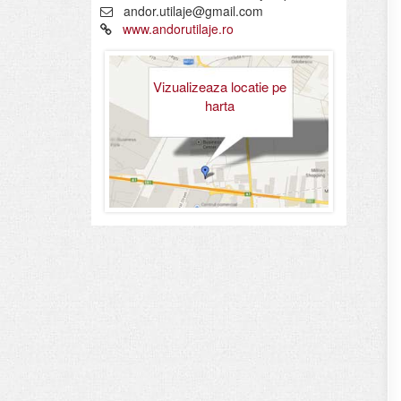
andor.utilaje@gmail.com
www.andorutilaje.ro
Vizualizeaza locatie pe
harta