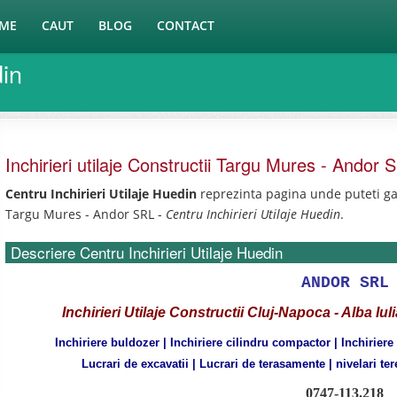
ME
CAUT
BLOG
CONTACT
din
Inchirieri utilaje Constructii Targu Mures - Andor 
Centru Inchirieri Utilaje Huedin
reprezinta pagina unde puteti gasi
Targu Mures - Andor SRL -
Centru Inchirieri Utilaje Huedin
.
Descriere Centru Inchirieri Utilaje Huedin
ANDOR SRL
Inchirieri Utilaje Constructii
Cluj-Napoca - Alba Iul
Inchiriere buldozer | Inchiriere cilindru compactor | Inchiriere
Lucrari de excavatii | Lucrari de terasamente | nivelari tere
0747-113.218