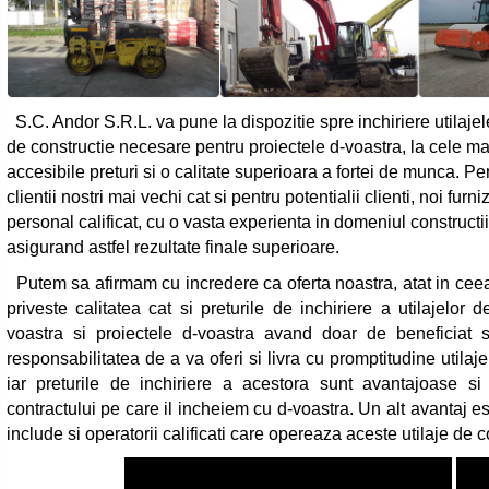
S.C. Andor S.R.L. va pune la dispozitie spre inchiriere utilajel
de constructie necesare pentru proiectele d-voastra, la cele ma
accesibile preturi si o calitate superioara a fortei de munca. Pe
clientii nostri mai vechi cat si pentru potentialii clienti, noi furn
personal calificat, cu o vasta experienta in domeniul constructii
asigurand astfel rezultate finale superioare.
Putem sa afirmam cu incredere ca oferta noastra, atat in cee
priveste calitatea cat si preturile de inchiriere a utilajelor
voastra si proiectele d-voastra avand doar de beneficia
responsabilitatea de a va oferi si livra cu promptitudine utila
iar preturile de inchiriere a acestora sunt avantajoase si
contractului pe care il incheiem cu d-voastra. Un alt avantaj e
include si operatorii calificati care opereaza aceste utilaje de co