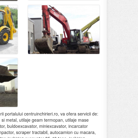
ii portalului centruinchirieri.ro, va ofera servicii de:
lemn si metal, utilaje geam termopan, utilaje mase
vator, buldoexcavator, miniexcavator, incarcator
ompactor, scraper tractabil, autocamion cu macara,