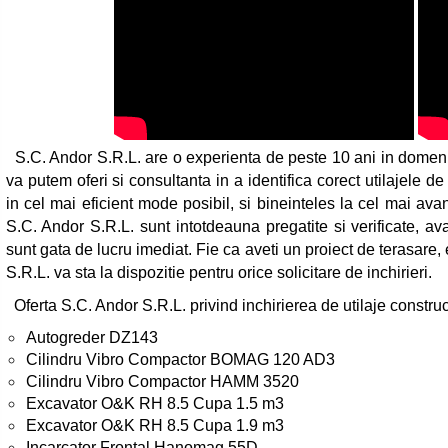
S.C. Andor S.R.L. are o experienta de peste 10 ani in domeniul 
va putem oferi si consultanta in a identifica corect utilajele d
in cel mai eficient mode posibil, si bineinteles la cel mai avan
S.C. Andor S.R.L. sunt intotdeauna pregatite si verificate, ava
sunt gata de lucru imediat. Fie ca aveti un proiect de terasare
S.R.L. va sta la dispozitie pentru orice solicitare de inchirieri.
Oferta S.C. Andor S.R.L. privind inchirierea de utilaje construct
Autogreder DZ143
Cilindru Vibro Compactor BOMAG 120 AD3
Cilindru Vibro Compactor HAMM 3520
Excavator O&K RH 8.5 Cupa 1.5 m3
Excavator O&K RH 8.5 Cupa 1.9 m3
Incarcator Frontal Hanomag 55D