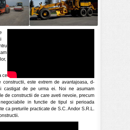
e
i
ntru
izam
lor,
a ce
 de constructii, este extrem de avantajoasa, d-
t si castigat de pe urma ei. Noi ne asumam
jele de constructii de care aveti nevoie, precum
 negociabile in functie de tipul si perioada
ste ca preturile practicate de S.C. Andor S.R.L.
nstructii.